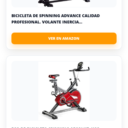
BICICLETA DE SPINNING ADVANCE CALIDAD
PROFESIONAL. VOLANTE INERCIA...