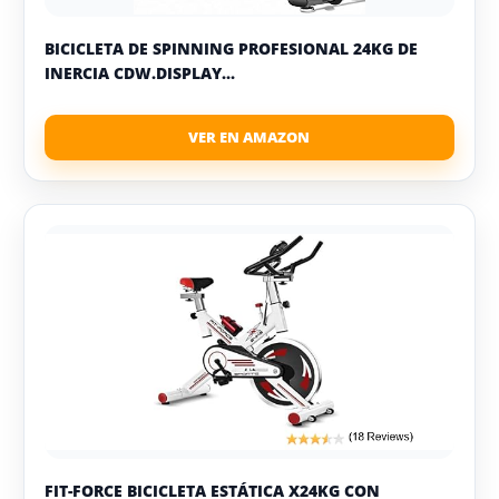
BICICLETA DE SPINNING PROFESIONAL 24KG DE
INERCIA CDW.DISPLAY...
FIT-FORCE BICICLETA ESTÁTICA X24KG CON