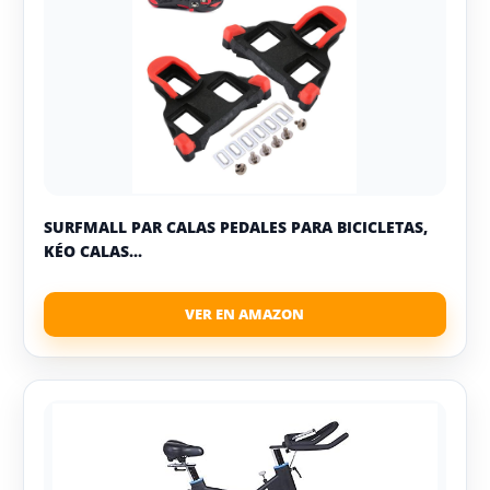
SURFMALL PAR CALAS PEDALES PARA BICICLETAS,
KÉO CALAS...