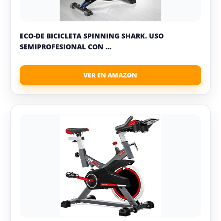
ECO-DE BICICLETA SPINNING SHARK. USO
SEMIPROFESIONAL CON ...