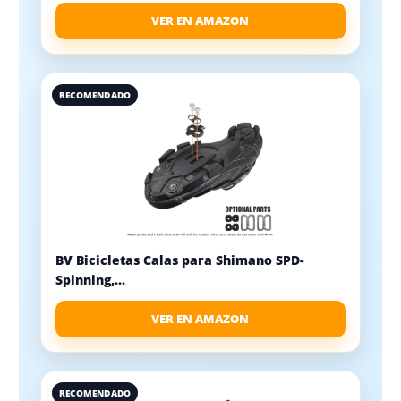
VER EN AMAZON
RECOMENDADO
BV Bicicletas Calas para Shimano SPD-
Spinning,...
VER EN AMAZON
RECOMENDADO