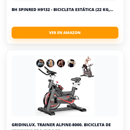
BH SPINRED H9132 - BICICLETA ESTÁTICA (22 KG,...
GRIDINLUX. TRAINER ALPINE-8000. BICICLETA DE