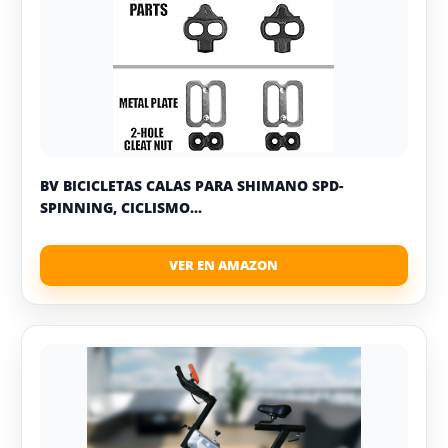
BV BICICLETAS CALAS PARA SHIMANO SPD-
SPINNING, CICLISMO...