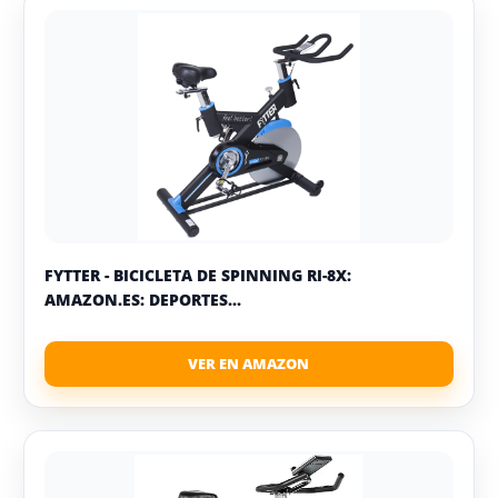
FYTTER - BICICLETA DE SPINNING RI-8X:
AMAZON.ES: DEPORTES...