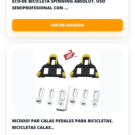
ECO-DE BICICLETA SPINNING ABSOLUT. USO
SEMIPROFESIONAL CON ...
MCDOO! PAR CALAS PEDALES PARA BICICLETAS,
BICICLETAS CALAS...