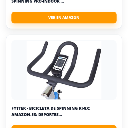
SPINNING PRO-INDOOR ...
FYTTER - BICICLETA DE SPINNING RI-8X:
AMAZON.ES: DEPORTES...