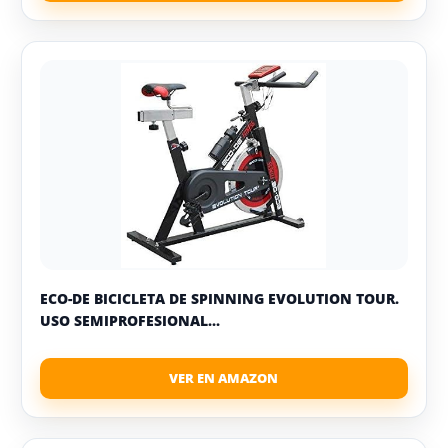
ECO-DE BICICLETA DE SPINNING EVOLUTION TOUR.
USO SEMIPROFESIONAL...