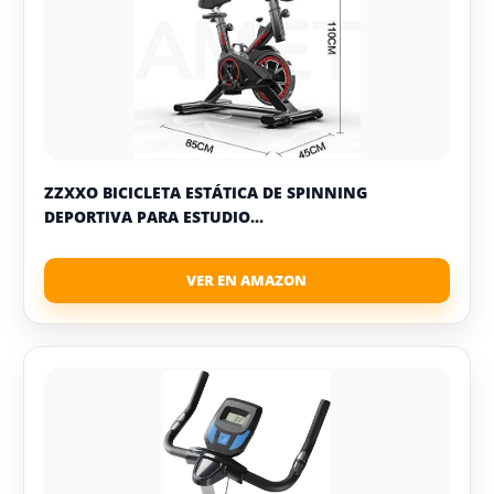
ZZXXO BICICLETA ESTÁTICA DE SPINNING
DEPORTIVA PARA ESTUDIO...