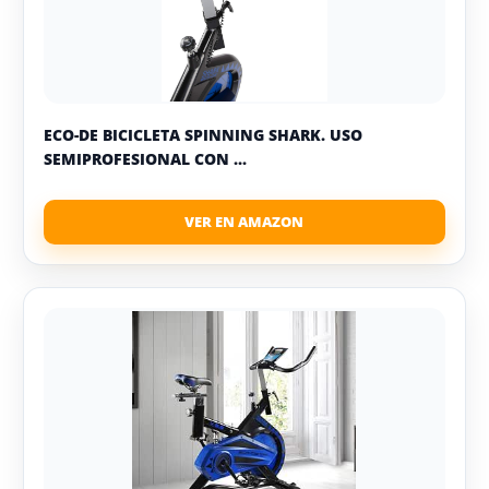
ECO-DE BICICLETA SPINNING SHARK. USO
SEMIPROFESIONAL CON ...