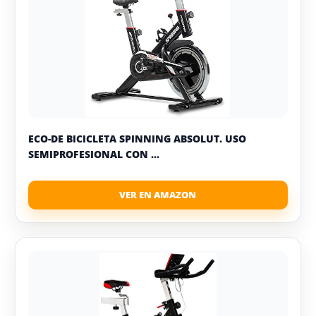
ECO-DE BICICLETA SPINNING ABSOLUT. USO
SEMIPROFESIONAL CON ...