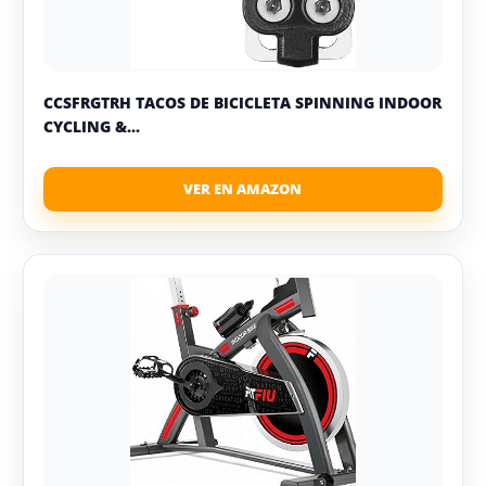
CCSFRGTRH TACOS DE BICICLETA SPINNING INDOOR
CYCLING &...