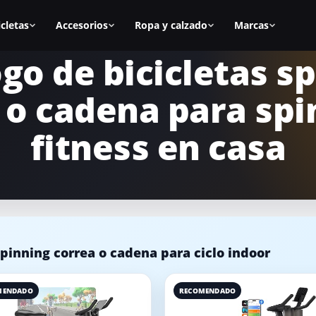
icletas
Accesorios
Ropa y calzado
Marcas
go de bicicletas s
as
Todos los accesorios
Zapatillas spinning
BH Fitness
 o cadena para spi
nal
Calas
Zapatillas mujer
Cecotec
s
Sillines
Zapatillas hombre
Fitfiu
fitness en casa
ca
Alfombrillas
Mejores zapatillas
Salter
Accesorios manillar
Calas para zapatillas
Diadora
asa
Accesorios para la bici
Cómo elegir zapatillas
Keiser
icicletas
Equipamiento para casa
Marcas de calzado
Schwinn
pinning correa o cadena para ciclo indoor
MENDADO
RECOMENDADO