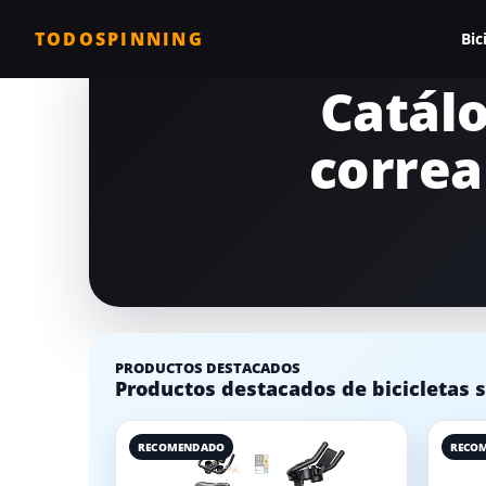
TODOSPINNING
Bic
Catálo
Todas las biciclet
correa
Bicicleta profesio
Bicicletas barata
Bicicleta magnéti
Bicicleta estática
Bicicletas para c
PRODUCTOS DESTACADOS
Comparativa de b
Productos destacados de bicicletas s
RECOMENDADO
RECO