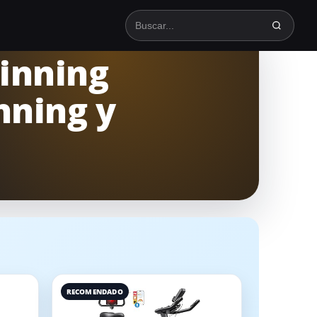
Buscar en TodoSpinning
pinning
nning y
RECOMENDADO