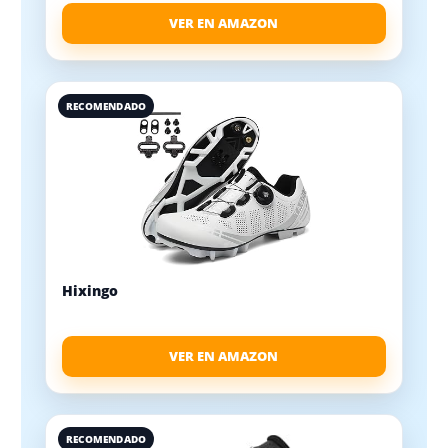
VER EN AMAZON
RECOMENDADO
Hixingo
VER EN AMAZON
RECOMENDADO