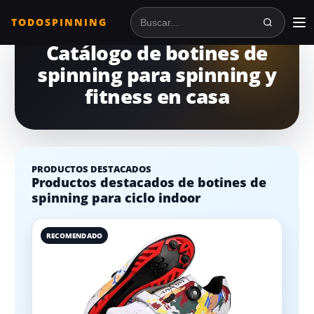
TODOSPINNING
Buscar en TodoSpinning
Catálogo de botines de
spinning para spinning y
fitness en casa
PRODUCTOS DESTACADOS
Productos destacados de botines de
spinning para ciclo indoor
RECOMENDADO