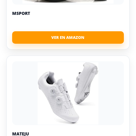
MSPORT
MATEJU