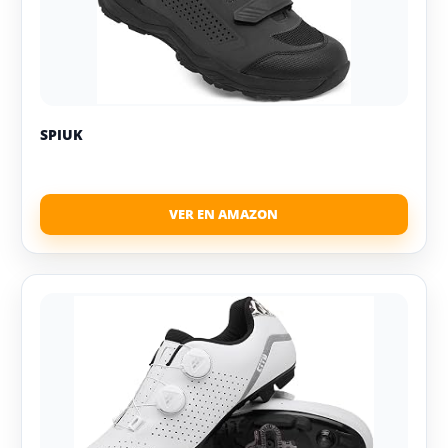
SPIUK