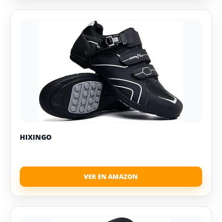
HIXINGO