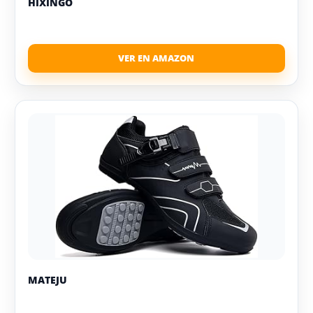
HIXINGO
MATEJU