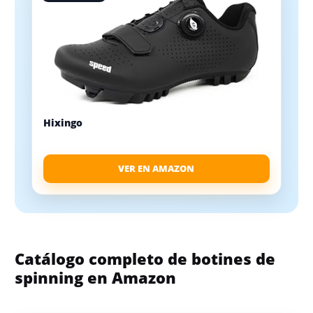
Hixingo
VER EN AMAZON
Catálogo completo de botines de
spinning en Amazon