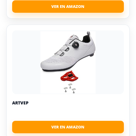
ARTVEP