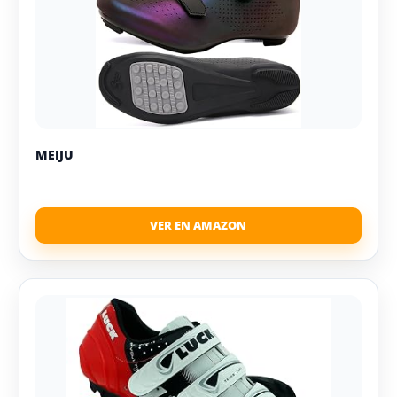
MEIJU