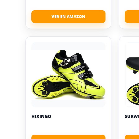
HIXINGO
SURW