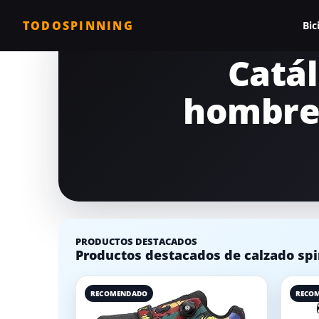
TODOSPINNING
Bic
Catál
Todas las biciclet
hombre 
Bicicleta profesio
Bicicletas barata
Bicicleta magnéti
Bicicleta estática
Bicicletas para c
PRODUCTOS DESTACADOS
Comparativa de b
Productos destacados de calzado spi
RECOMENDADO
RECO