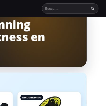
Buscar en TodoSpinning
inning
tness en
RECOMENDADO