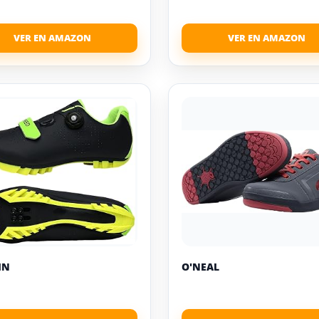
IN
O'NEAL