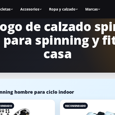
icletas
Accesorios
Ropa y calzado
Marcas
ogo de calzado sp
as
Todos los accesorios
Zapatillas spinning
BH Fitness
para spinning y fi
nal
Calas
Zapatillas mujer
Cecotec
s
Sillines
Zapatillas hombre
Fitfiu
casa
ca
Alfombrillas
Mejores zapatillas
Salter
Accesorios manillar
Calas para zapatillas
Diadora
asa
Accesorios para la bici
Cómo elegir zapatillas
Keiser
icicletas
Equipamiento para casa
Marcas de calzado
Schwinn
nning hombre para ciclo indoor
MENDADO
RECOMENDADO