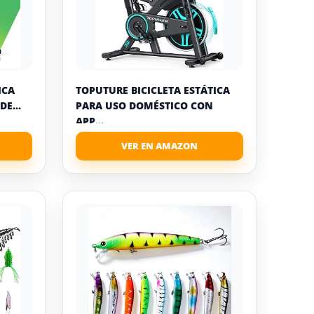
ICA
TOPUTURE BICICLETA ESTÁTICA
E...
PARA USO DOMÉSTICO CON
APP...