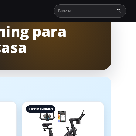
Buscar en TodoSpinning
ning para
casa
RECOMENDADO