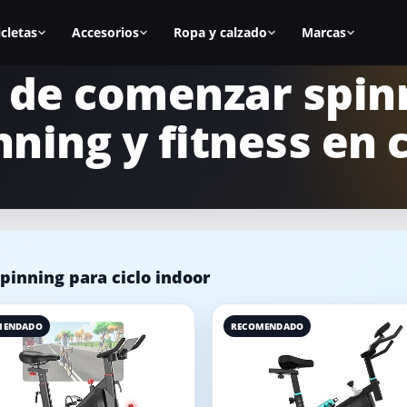
icletas
Accesorios
Ropa y calzado
Marcas
 de comenzar spin
as
Todos los accesorios
Zapatillas spinning
BH Fitness
nning y fitness en 
nal
Calas
Zapatillas mujer
Cecotec
s
Sillines
Zapatillas hombre
Fitfiu
ca
Alfombrillas
Mejores zapatillas
Salter
Accesorios manillar
Calas para zapatillas
Diadora
inning para ciclo indoor
asa
Accesorios para la bici
Cómo elegir zapatillas
Keiser
icicletas
Equipamiento para casa
Marcas de calzado
Schwinn
MENDADO
RECOMENDADO