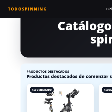
TODOSPINNING
Bic
Catálogo
Todas las biciclet
spi
Bicicleta profesio
Bicicletas barata
Bicicleta magnéti
Bicicleta estática
PRODUCTOS DESTACADOS
Productos destacados de comenzar sp
Bicicletas para c
Comparativa de b
RECOMENDADO
RECO