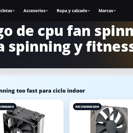
icletas
Accesorios
Ropa y calzado
Marcas
go de cpu fan spinn
as
Todos los accesorios
Zapatillas spinning
BH Fitness
a spinning y fitnes
nal
Calas
Zapatillas mujer
Cecotec
s
Sillines
Zapatillas hombre
Fitfiu
ca
Alfombrillas
Mejores zapatillas
Salter
Accesorios manillar
Calas para zapatillas
Diadora
ning too fast para ciclo indoor
asa
Accesorios para la bici
Cómo elegir zapatillas
Keiser
icicletas
Equipamiento para casa
Marcas de calzado
Schwinn
MENDADO
RECOMENDADO