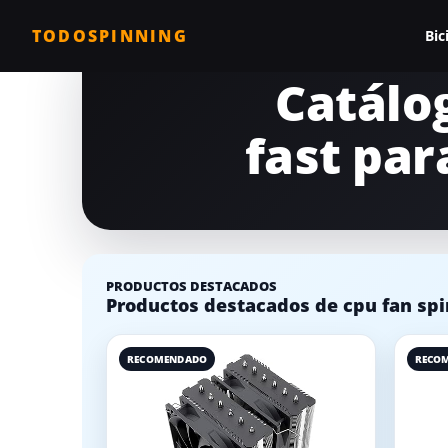
TODOSPINNING
Bic
Catálo
Todas las biciclet
fast par
Bicicleta profesio
Bicicletas barata
Bicicleta magnéti
Bicicleta estática
PRODUCTOS DESTACADOS
Productos destacados de cpu fan spin
Bicicletas para c
Comparativa de b
RECOMENDADO
RECO