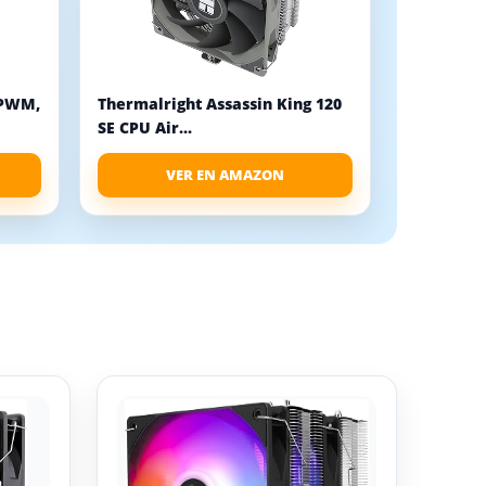
 PWM,
Thermalright Assassin King 120
SE CPU Air...
VER EN AMAZON