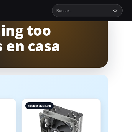
Buscar en TodoSpinning
ing too
s en casa
RECOMENDADO