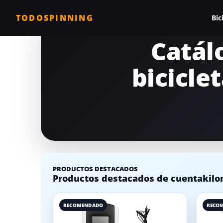
TODOSPINNING
Bic
Catál
Todas las biciclet
bicicle
Bicicleta profesio
Bicicletas barata
Bicicleta magnéti
Bicicleta estática
Bicicletas para c
PRODUCTOS DESTACADOS
Comparativa de b
Productos destacados de cuentakilom
RECOMENDADO
RECO