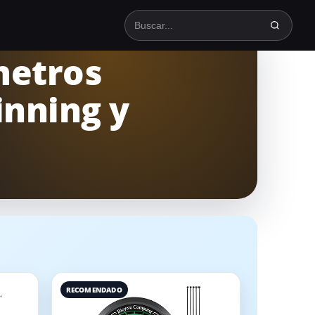
Buscar en TodoSpinning
metros
inning y
RECOMENDADO