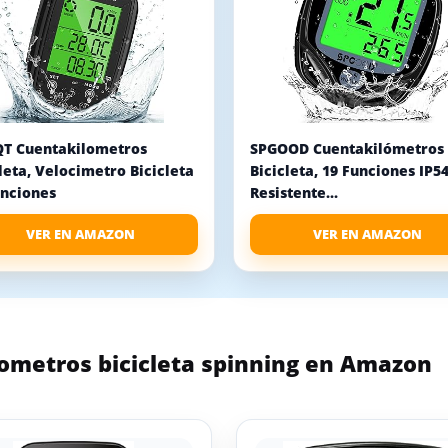
T Cuentakilometros
SPGOOD Cuentakilómetros
leta, Velocimetro Bicicleta
Bicicleta, 19 Funciones IP5
unciones
Resistente...
VER EN AMAZON
VER EN AMAZON
ometros bicicleta spinning en Amazon