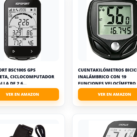
ORT BSC100S GPS
CUENTAKILÓMETROS BICIC
LETA, CICLOCOMPUTADOR
INALÁMBRICO CON 19
LA DE 2,6...
FUNCIONES,VELOCÍMETRO
BICICLETA IP54...