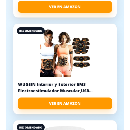
VER EN AMAZON
RECOMENDADO
WUGEIN Interior y Exterior EMS
Electroestimulador Muscular,USB...
VER EN AMAZON
RECOMENDADO