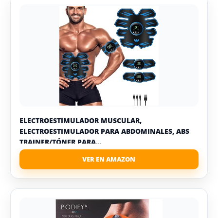
ELECTROESTIMULADOR MUSCULAR,
ELECTROESTIMULADOR PARA ABDOMINALES, ABS
TRAINER/TÓNER PARA...