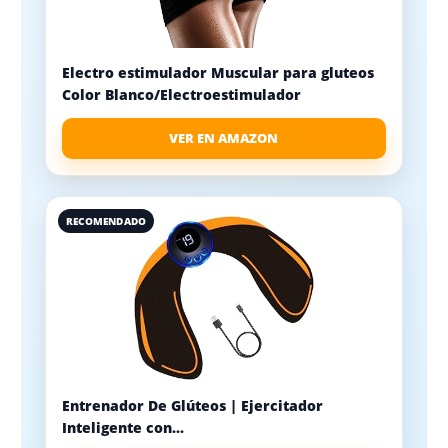
Electro estimulador Muscular para gluteos
Color Blanco/Electroestimulador
VER EN AMAZON
RECOMENDADO
Entrenador De Glúteos | Ejercitador
Inteligente con...