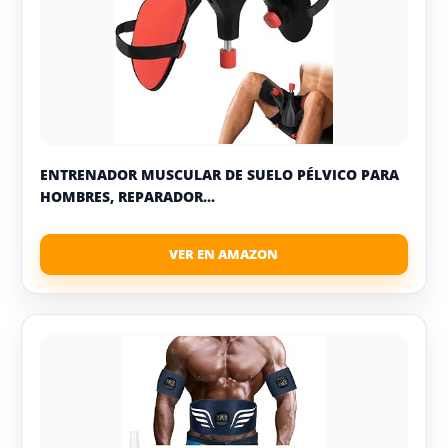
ENTRENADOR MUSCULAR DE SUELO PÉLVICO PARA
HOMBRES, REPARADOR...