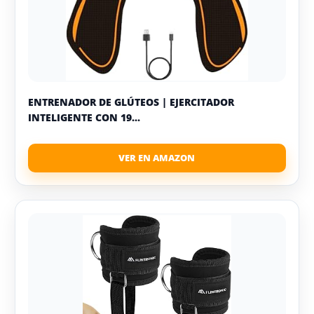
ENTRENADOR DE GLÚTEOS | EJERCITADOR
INTELIGENTE CON 19...