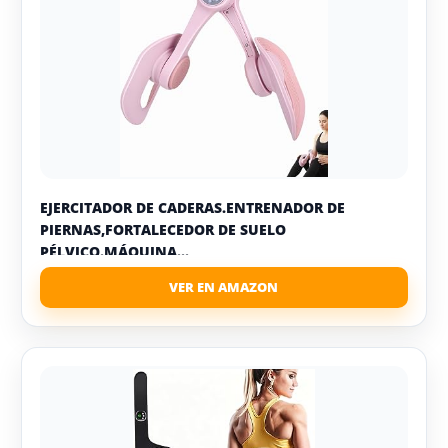
EJERCITADOR DE CADERAS.ENTRENADOR DE
PIERNAS,FORTALECEDOR DE SUELO
PÉLVICO.MÁQUINA...