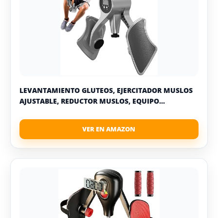
LEVANTAMIENTO GLUTEOS, EJERCITADOR MUSLOS
AJUSTABLE, REDUCTOR MUSLOS, EQUIPO...