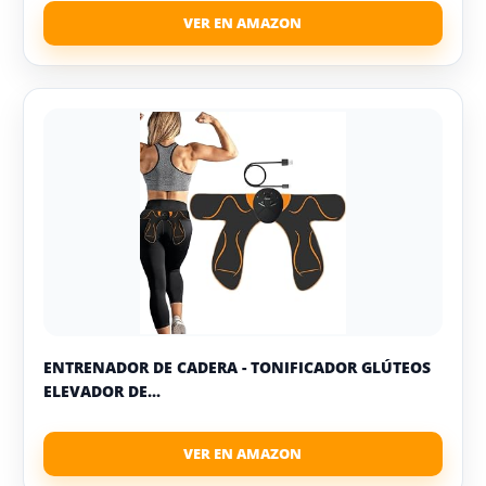
ENTRENADOR DE CADERA - TONIFICADOR GLÚTEOS
ELEVADOR DE...