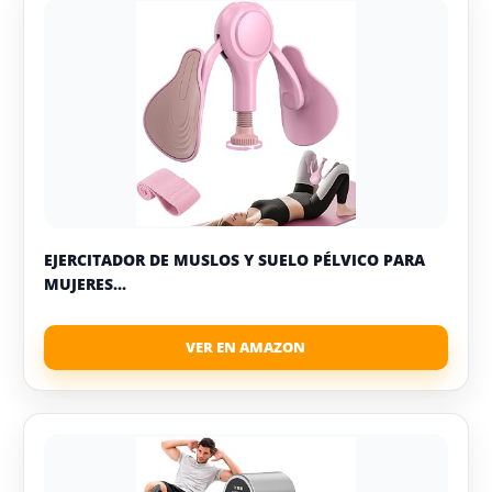
EJERCITADOR DE MUSLOS Y SUELO PÉLVICO PARA
MUJERES...