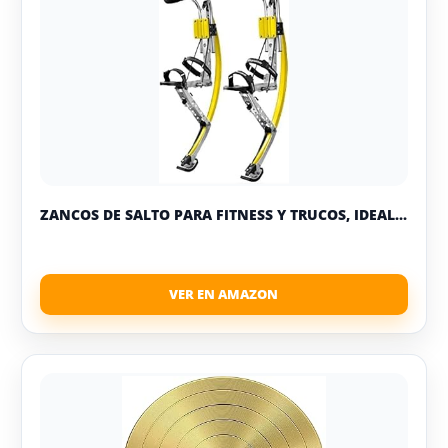
ZANCOS DE SALTO PARA FITNESS Y TRUCOS, IDEAL...