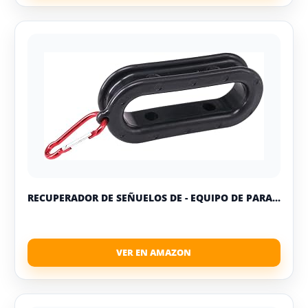
RECUPERADOR DE SEÑUELOS DE - EQUIPO DE PARA...