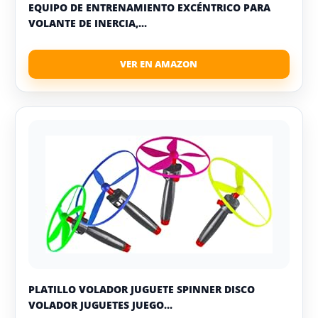
EQUIPO DE ENTRENAMIENTO EXCÉNTRICO PARA
VOLANTE DE INERCIA,...
PLATILLO VOLADOR JUGUETE SPINNER DISCO
VOLADOR JUGUETES JUEGO...