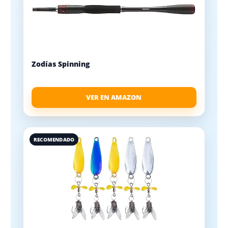
Zodías Spinning
VER EN AMAZON
RECOMENDADO