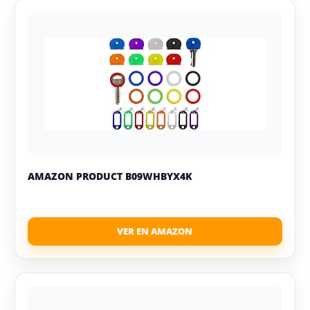
AMAZON PRODUCT B09WHBYX4K