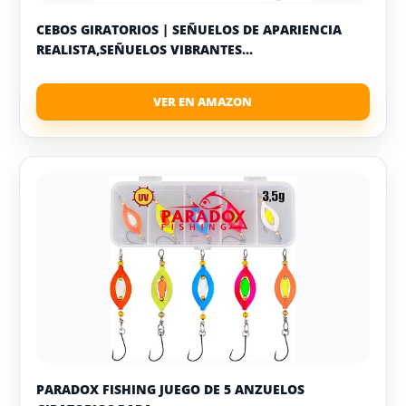
CEBOS GIRATORIOS | SEÑUELOS DE APARIENCIA
REALISTA,SEÑUELOS VIBRANTES...
PARADOX FISHING JUEGO DE 5 ANZUELOS