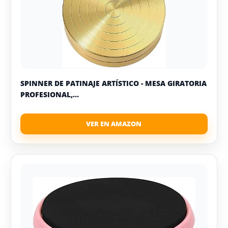
SPINNER DE PATINAJE ARTÍSTICO - MESA GIRATORIA
PROFESIONAL,...