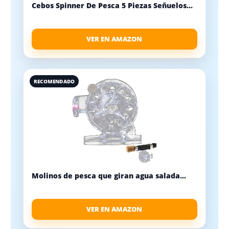
Cebos Spinner De Pesca 5 Piezas Señuelos...
VER EN AMAZON
RECOMENDADO
Molinos de pesca que giran agua salada...
VER EN AMAZON