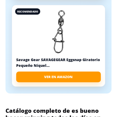
RECOMENDADO
Savage Gear SAVAGEGEAR Eggsnap Giratorio
Pequeño Níquel...
VER EN AMAZON
Catálogo completo de es bueno