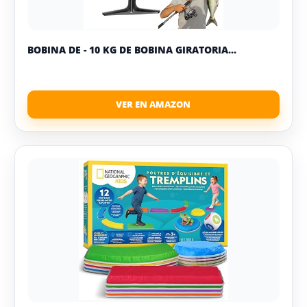
BOBINA DE - 10 KG DE BOBINA GIRATORIA...