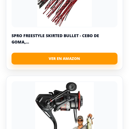
SPRO FREESTYLE SKIRTED BULLET - CEBO DE
GOMA,...