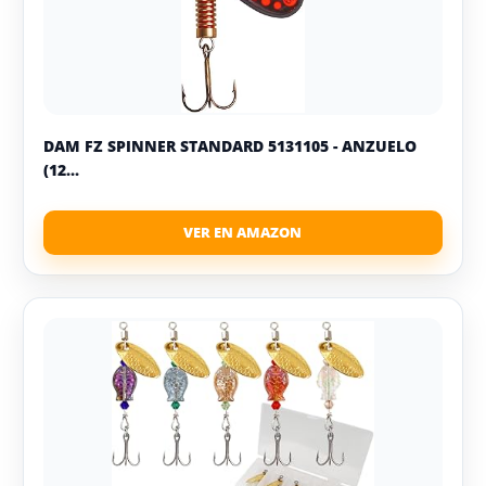
DAM FZ SPINNER STANDARD 5131105 - ANZUELO
(12...