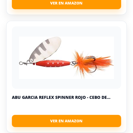
ABU GARCIA REFLEX SPINNER ROJO - CEBO DE...