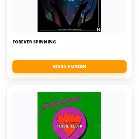
FOREVER SPINNING