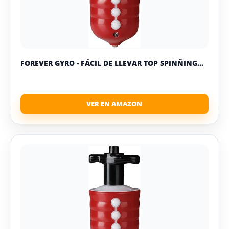
FOREVER GYRO - FÁCIL DE LLEVAR TOP SPINÑING...