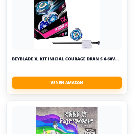
BEYBLADE X, KIT INICIAL COURAGE DRAN S 6-60V...