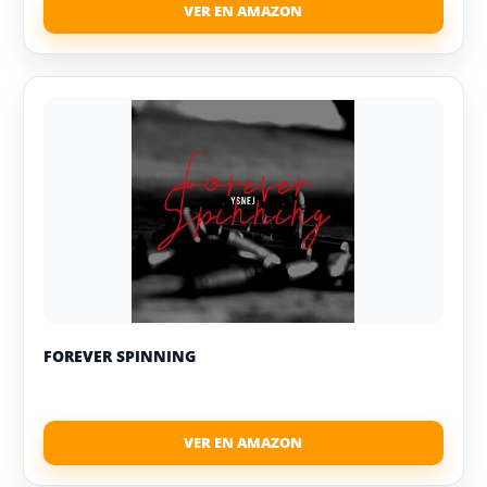
FOREVER SPINNING