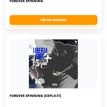
FOREVER SPINNING
FOREVER SPINNING [EXPLICIT]