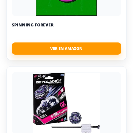
SPINNING FOREVER