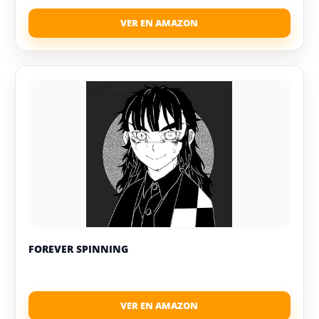
FOREVER SPINNING