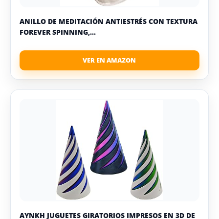
ANILLO DE MEDITACIÓN ANTIESTRÉS CON TEXTURA
FOREVER SPINNING,...
AYNKH JUGUETES GIRATORIOS IMPRESOS EN 3D DE