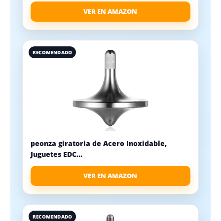
VER EN AMAZON
RECOMENDADO
peonza giratoria de Acero Inoxidable,
Juguetes EDC...
VER EN AMAZON
RECOMENDADO