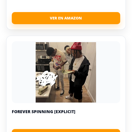
FOREVER SPINNING [EXPLICIT]