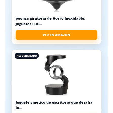
peonza giratoria de Acero Inoxidable,
Juguetes EDC...
VER EN AMAZON
RECOMENDADO
Juguete cinético de escritorio que desafía
la...