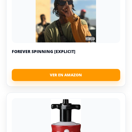
FOREVER SPINNING [EXPLICIT]