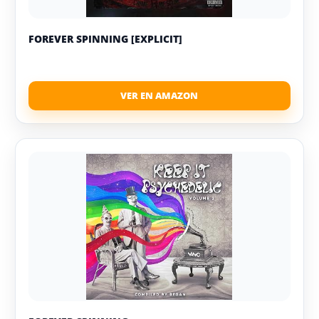
FOREVER SPINNING [EXPLICIT]