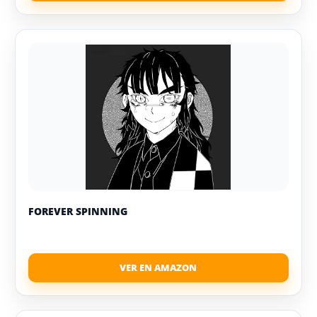
FOREVER SPINNING