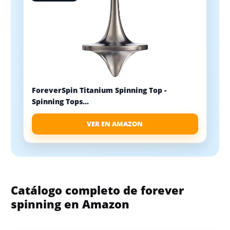
ForeverSpin Titanium Spinning Top -
Spinning Tops...
VER EN AMAZON
Catálogo completo de forever
spinning en Amazon