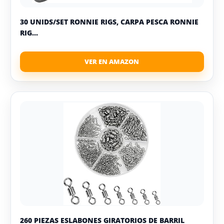
30 UNIDS/SET RONNIE RIGS, CARPA PESCA RONNIE
RIG...
260 PIEZAS ESLABONES GIRATORIOS DE BARRIL