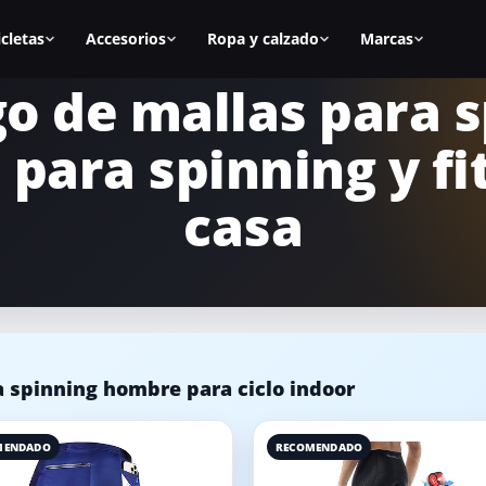
icletas
Accesorios
Ropa y calzado
Marcas
o de mallas para 
as
Todos los accesorios
Zapatillas spinning
BH Fitness
para spinning y fi
nal
Calas
Zapatillas mujer
Cecotec
s
Sillines
Zapatillas hombre
Fitfiu
casa
ca
Alfombrillas
Mejores zapatillas
Salter
Accesorios manillar
Calas para zapatillas
Diadora
asa
Accesorios para la bici
Cómo elegir zapatillas
Keiser
icicletas
Equipamiento para casa
Marcas de calzado
Schwinn
 spinning hombre para ciclo indoor
MENDADO
RECOMENDADO