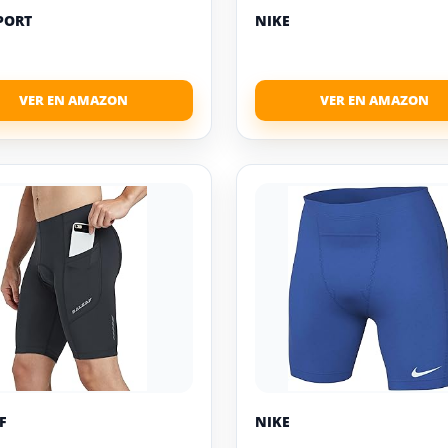
PORT
NIKE
F
NIKE