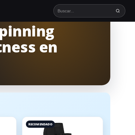
Buscar en TodoSpinning
spinning
tness en
RECOMENDADO