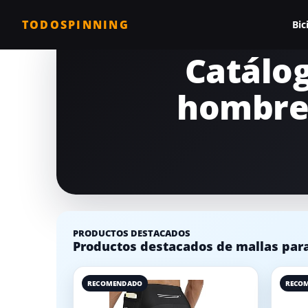
TODOSPINNING
Bic
Catálog
Todas las biciclet
hombre 
Bicicleta profesio
Bicicletas barata
Bicicleta magnéti
Bicicleta estática
Bicicletas para c
PRODUCTOS DESTACADOS
Comparativa de b
Productos destacados de mallas para
RECOMENDADO
RECO