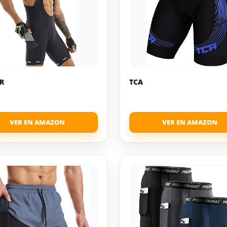
ER
TCA