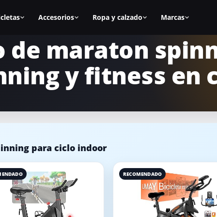
icletas
Accesorios
Ropa y calzado
Marcas
o de maraton spinn
as
Todos los accesorios
Zapatillas spinning
BH Fitness
nning y fitness en 
nal
Calas
Zapatillas mujer
Cecotec
s
Sillines
Zapatillas hombre
Fitfiu
ca
Alfombrillas
Mejores zapatillas
Salter
Accesorios manillar
Calas para zapatillas
Diadora
nning para ciclo indoor
asa
Accesorios para la bici
Cómo elegir zapatillas
Keiser
icicletas
Equipamiento para casa
Marcas de calzado
Schwinn
MENDADO
RECOMENDADO