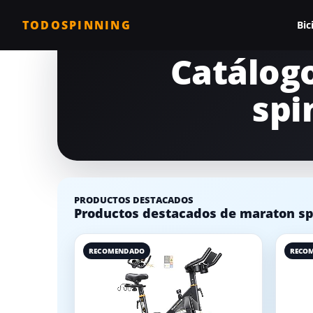
TODOSPINNING
Bic
Catálog
Todas las biciclet
spi
Bicicleta profesio
Bicicletas barata
Bicicleta magnéti
Bicicleta estática
PRODUCTOS DESTACADOS
Productos destacados de maraton spi
Bicicletas para c
Comparativa de b
RECOMENDADO
RECO