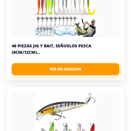
48 PIEZAS JIG Y BAIT, SEÑUELOS PESCA
(9CM/12CM)...