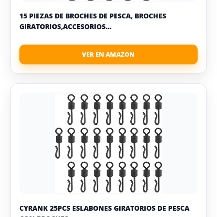
15 PIEZAS DE BROCHES DE PESCA, BROCHES
GIRATORIOS,ACCESORIOS...
CYRANK 25PCS ESLABONES GIRATORIOS DE PESCA