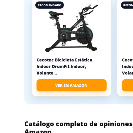
RECOMENDADO
RECO
Cecotec Bicicleta Estática
Cecot
Indoor DrumFit Indoor,
Indo
Volante...
Volan
VER EN AMAZON
Catálogo completo de opiniones b
Amazon