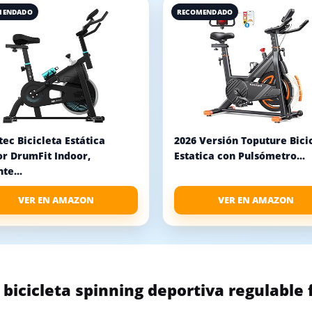
MENDADO
RECOMENDADO
ec Bicicleta Estática
2026 Versión Toputure Bici
or DrumFit Indoor,
Estatica con Pulsómetro...
te...
VER EN AMAZON
VER EN AMAZON
icicleta spinning deportiva regulable f