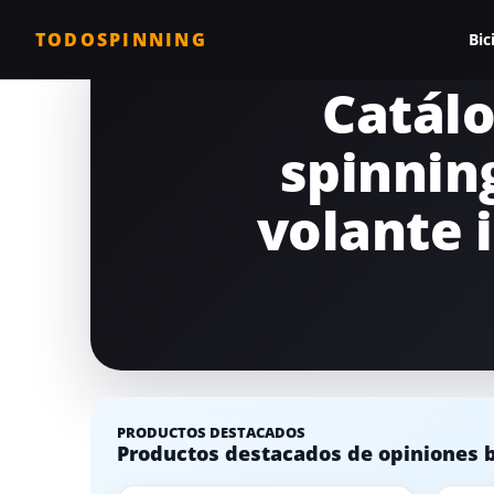
TODOSPINNING
Bic
Catálo
Todas las biciclet
spinning
Bicicleta profesio
Bicicletas barata
volante 
Bicicleta magnéti
Bicicleta estática
Bicicletas para c
Comparativa de b
PRODUCTOS DESTACADOS
Productos destacados de opiniones bi