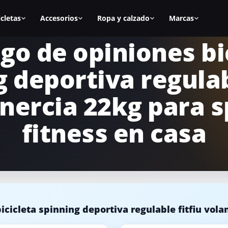
icletas
Accesorios
Ropa y calzado
Marcas
go de opiniones bi
as
Todos los accesorios
Zapatillas spinning
BH Fitness
 deportiva regulab
nal
Calas
Zapatillas mujer
Cecotec
s
Sillines
Zapatillas hombre
Fitfiu
inercia 22kg para s
ca
Alfombrillas
Mejores zapatillas
Salter
fitness en casa
Accesorios manillar
Calas para zapatillas
Diadora
asa
Accesorios para la bici
Cómo elegir zapatillas
Keiser
icicletas
Equipamiento para casa
Marcas de calzado
Schwinn
cicleta spinning deportiva regulable fitfiu volan