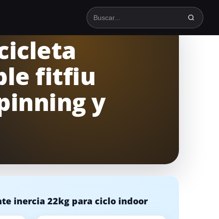
Buscar en TodoSpinning
cicleta
le fitfiu
pinning y
te inercia 22kg para ciclo indoor