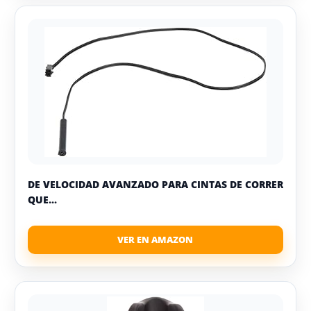
DE VELOCIDAD AVANZADO PARA CINTAS DE CORRER
QUE...