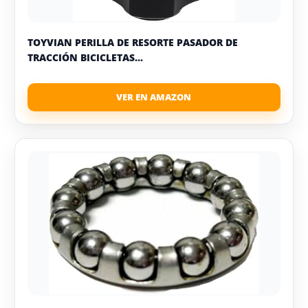
TOYVIAN PERILLA DE RESORTE PASADOR DE
TRACCIÓN BICICLETAS...