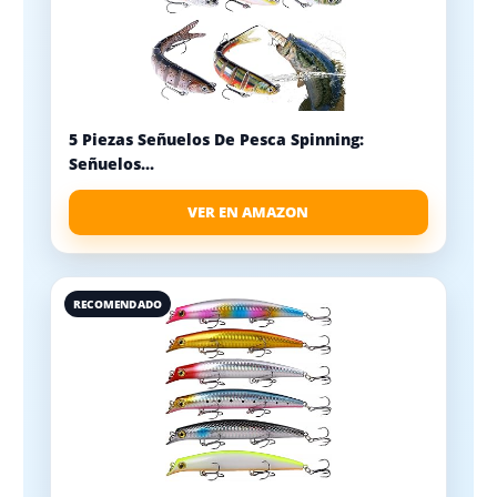
5 Piezas Señuelos De Pesca Spinning:
Señuelos...
VER EN AMAZON
RECOMENDADO