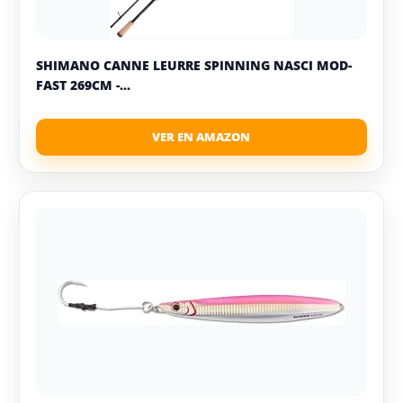
SHIMANO CANNE LEURRE SPINNING NASCI MOD-
FAST 269CM -...