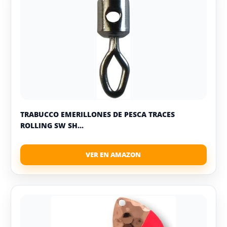
TRABUCCO EMERILLONES DE PESCA TRACES
ROLLING SW SH...