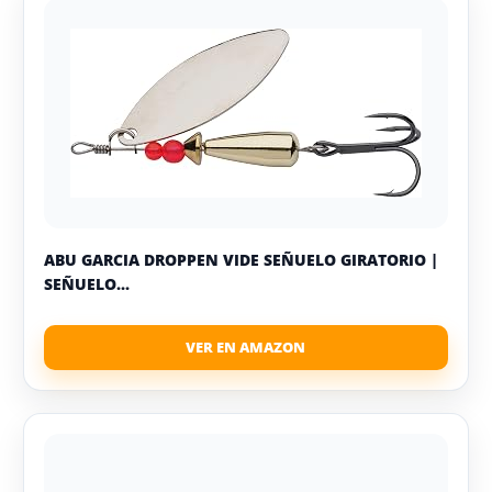
ABU GARCIA DROPPEN VIDE SEÑUELO GIRATORIO |
SEÑUELO...