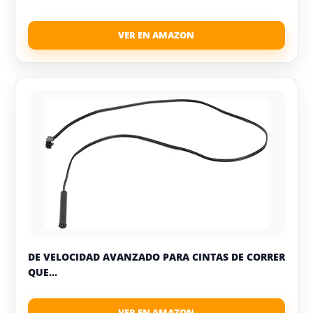
DE VELOCIDAD AVANZADO PARA CINTAS DE CORRER
QUE...