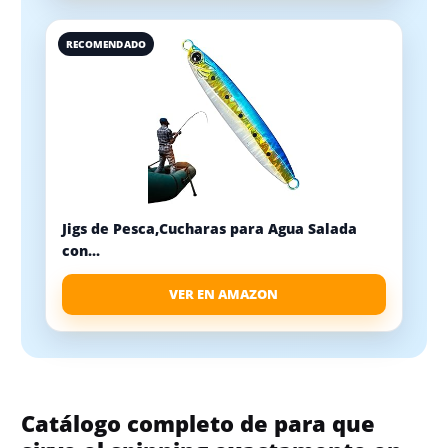
RECOMENDADO
Jigs de Pesca,Cucharas para Agua Salada
con...
VER EN AMAZON
Catálogo completo de para que