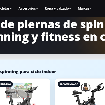
icletas
Accesorios
Ropa y calzado
Marcas
de piernas de spi
as
Todos los accesorios
Zapatillas spinning
BH Fitness
nning y fitness en 
nal
Calas
Zapatillas mujer
Cecotec
s
Sillines
Zapatillas hombre
Fitfiu
ca
Alfombrillas
Mejores zapatillas
Salter
Accesorios manillar
Calas para zapatillas
Diadora
spinning para ciclo indoor
asa
Accesorios para la bici
Cómo elegir zapatillas
Keiser
icicletas
Equipamiento para casa
Marcas de calzado
Schwinn
MENDADO
RECOMENDADO