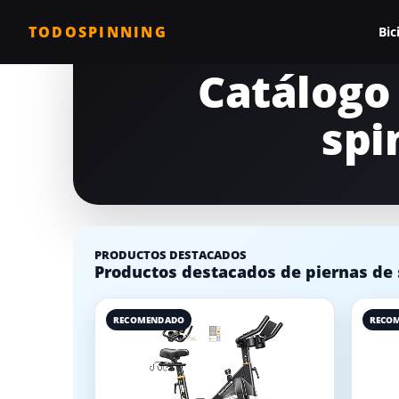
TODOSPINNING
Bic
Catálogo 
Todas las biciclet
spi
Bicicleta profesio
Bicicletas barata
Bicicleta magnéti
Bicicleta estática
PRODUCTOS DESTACADOS
Productos destacados de piernas de 
Bicicletas para c
Comparativa de b
RECOMENDADO
RECO