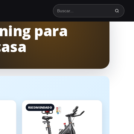
Buscar en TodoSpinning
nning para
casa
RECOMENDADO