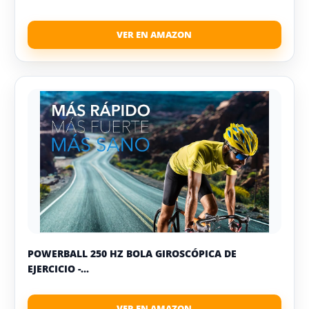
POWERBALL 250 HZ BOLA GIROSCÓPICA DE
EJERCICIO -...