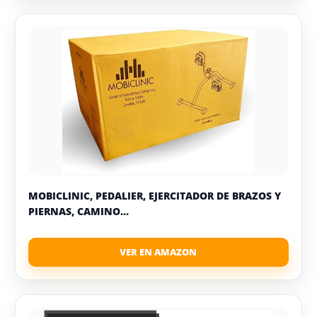
MOBICLINIC, PEDALIER, EJERCITADOR DE BRAZOS Y
PIERNAS, CAMINO...