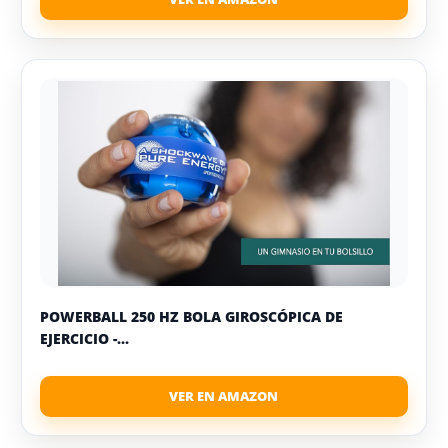
POWERBALL 250 HZ BOLA GIROSCÓPICA DE
EJERCICIO -...