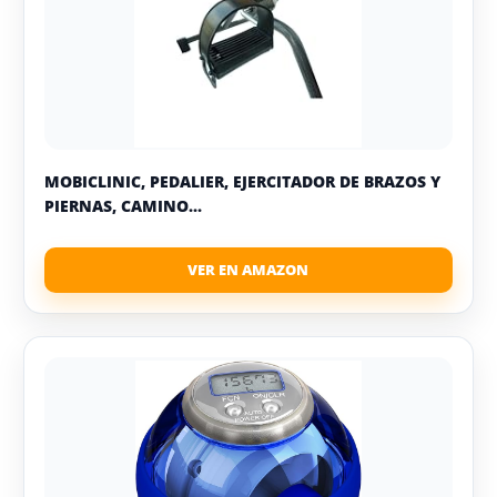
MOBICLINIC, PEDALIER, EJERCITADOR DE BRAZOS Y
PIERNAS, CAMINO...