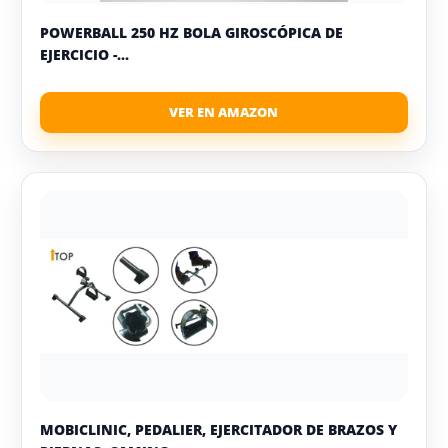
POWERBALL 250 HZ BOLA GIROSCÓPICA DE
EJERCICIO -...
MOBICLINIC, PEDALIER, EJERCITADOR DE BRAZOS Y