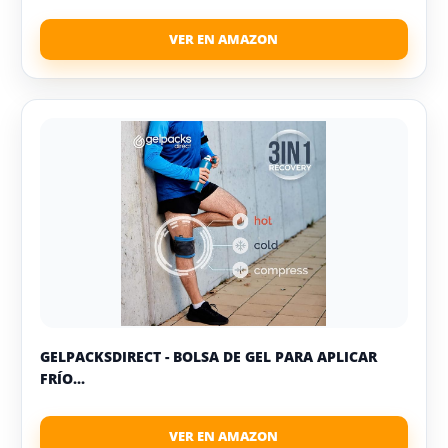
GELPACKSDIRECT - BOLSA DE GEL PARA APLICAR
FRÍO...