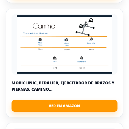
MOBICLINIC, PEDALIER, EJERCITADOR DE BRAZOS Y
PIERNAS, CAMINO...