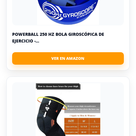
POWERBALL 250 HZ BOLA GIROSCÓPICA DE
EJERCICIO -...