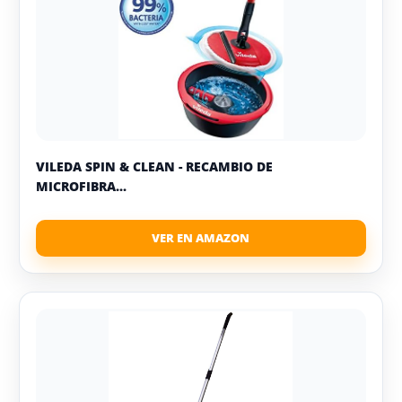
VILEDA SPIN & CLEAN - RECAMBIO DE
MICROFIBRA...