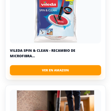
VILEDA SPIN & CLEAN - RECAMBIO DE
MICROFIBRA...