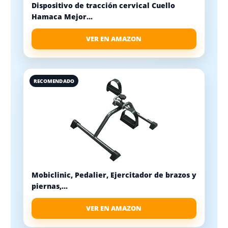
Dispositivo de tracción cervical Cuello
Hamaca Mejor...
VER EN AMAZON
RECOMENDADO
Mobiclinic, Pedalier, Ejercitador de brazos y
piernas,...
VER EN AMAZON