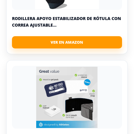
RODILLERA APOYO ESTABILIZADOR DE RÓTULA CON
CORREA AJUSTABLE...