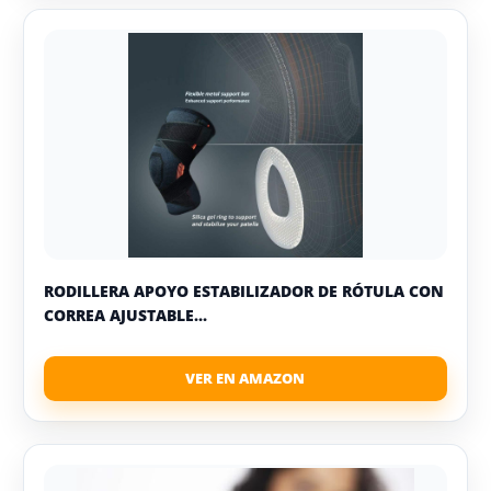
RODILLERA APOYO ESTABILIZADOR DE RÓTULA CON
CORREA AJUSTABLE...