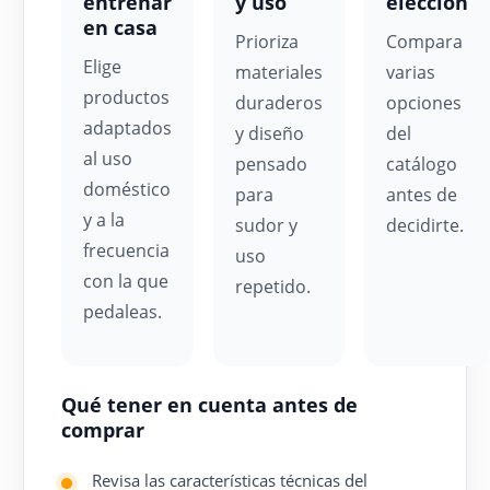
entrenar
y uso
elección
en casa
Prioriza
Compara
Elige
materiales
varias
productos
duraderos
opciones
adaptados
y diseño
del
al uso
pensado
catálogo
doméstico
para
antes de
y a la
sudor y
decidirte.
frecuencia
uso
con la que
repetido.
pedaleas.
Qué tener en cuenta antes de
comprar
Revisa las características técnicas del