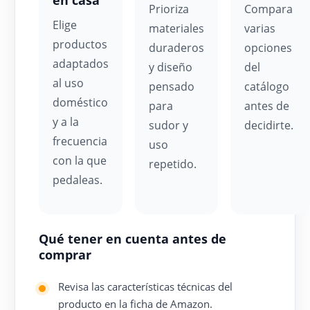
en casa
Prioriza
Compara
Elige
materiales
varias
productos
duraderos
opciones
adaptados
y diseño
del
al uso
pensado
catálogo
doméstico
para
antes de
y a la
sudor y
decidirte.
frecuencia
uso
con la que
repetido.
pedaleas.
Qué tener en cuenta antes de
comprar
Revisa las características técnicas del
producto en la ficha de Amazon.