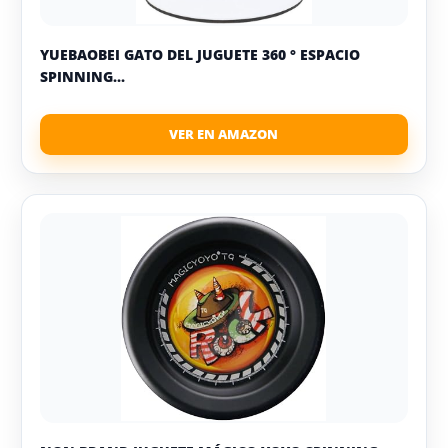
YUEBAOBEI GATO DEL JUGUETE 360 ° ESPACIO
SPINNING...