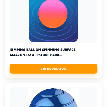
JUMPING BALL ON SPINNING SURFACE:
AMAZON.ES: APPSTORE PARA...