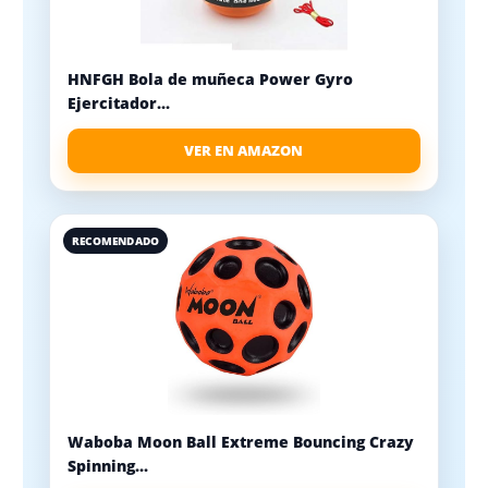
HNFGH Bola de muñeca Power Gyro
Ejercitador...
VER EN AMAZON
RECOMENDADO
Waboba Moon Ball Extreme Bouncing Crazy
Spinning...