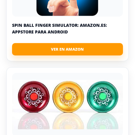
SPIN BALL FINGER SIMULATOR: AMAZON.ES:
APPSTORE PARA ANDROID