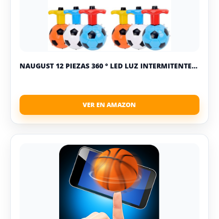
NAUGUST 12 PIEZAS 360 ° LED LUZ INTERMITENTE...