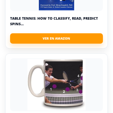
TABLE TENNIS: HOW TO CLASSIFY, READ, PREDICT
SPINS...