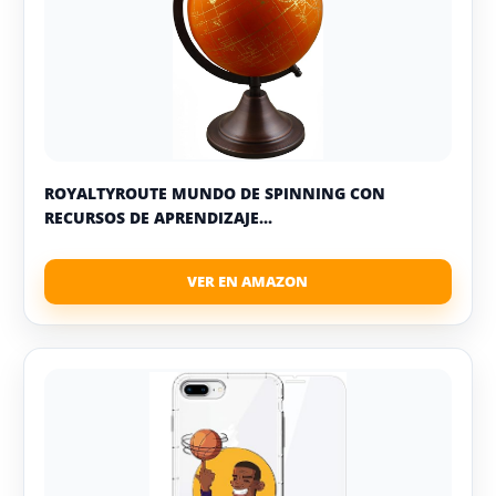
ROYALTYROUTE MUNDO DE SPINNING CON
RECURSOS DE APRENDIZAJE...