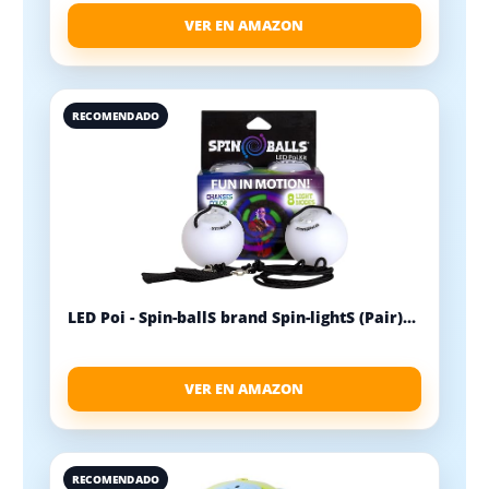
VER EN AMAZON
RECOMENDADO
LED Poi - Spin-ballS brand Spin-lightS (Pair)...
VER EN AMAZON
RECOMENDADO