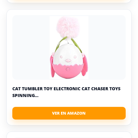
CAT TUMBLER TOY ELECTRONIC CAT CHASER TOYS
SPINNING...