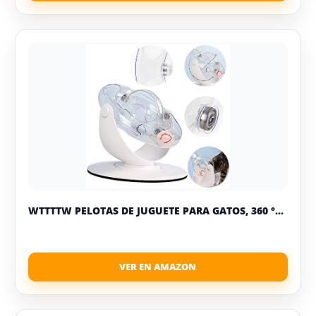
WTTTTW PELOTAS DE JUGUETE PARA GATOS, 360 °...