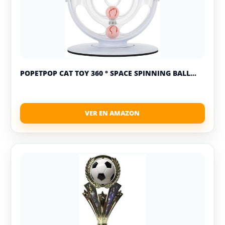
POPETPOP CAT TOY 360 ° SPACE SPINNING BALL...