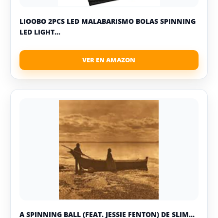
LIOOBO 2PCS LED MALABARISMO BOLAS SPINNING
LED LIGHT...
A SPINNING BALL (FEAT. JESSIE FENTON) DE SLIM...