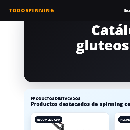
TODOSPINNING
Bic
Catál
Todas las biciclet
gluteos
Bicicleta profesio
Bicicletas barata
Bicicleta magnéti
Bicicleta estática
Bicicletas para c
PRODUCTOS DESTACADOS
Comparativa de b
Productos destacados de spinning cel
RECOMENDADO
RECO