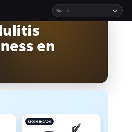
Buscar en TodoSpinning
ulitis
tness en
RECOMENDADO