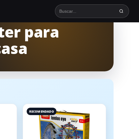
Buscar en TodoSpinning
ter para
casa
RECOMENDADO