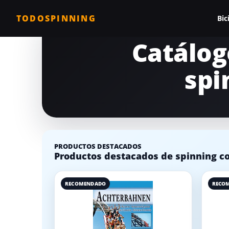
TODOSPINNING
Bic
Catálog
Todas las biciclet
spi
Bicicleta profesio
Bicicletas barata
Bicicleta magnéti
Bicicleta estática
PRODUCTOS DESTACADOS
Productos destacados de spinning co
Bicicletas para c
Comparativa de b
RECOMENDADO
RECO