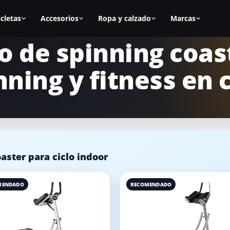
icletas
Accesorios
Ropa y calzado
Marcas
o de spinning coas
as
Todos los accesorios
Zapatillas spinning
BH Fitness
nning y fitness en 
nal
Calas
Zapatillas mujer
Cecotec
s
Sillines
Zapatillas hombre
Fitfiu
ca
Alfombrillas
Mejores zapatillas
Salter
Accesorios manillar
Calas para zapatillas
Diadora
aster para ciclo indoor
asa
Accesorios para la bici
Cómo elegir zapatillas
Keiser
icicletas
Equipamiento para casa
Marcas de calzado
Schwinn
MENDADO
RECOMENDADO