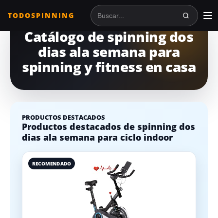
TODOSPINNING
Buscar en TodoSpinning
Catálogo de spinning dos
dias ala semana para
spinning y fitness en casa
PRODUCTOS DESTACADOS
Productos destacados de spinning dos
dias ala semana para ciclo indoor
RECOMENDADO