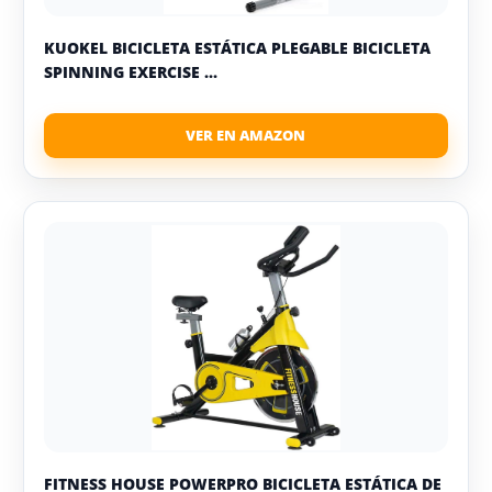
KUOKEL BICICLETA ESTÁTICA PLEGABLE BICICLETA
SPINNING EXERCISE ...
FITNESS HOUSE POWERPRO BICICLETA ESTÁTICA DE