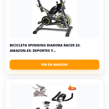
BICICLETA SPINNING DIADORA RACER 23:
AMAZON.ES: DEPORTES Y...