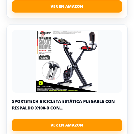
SPORTSTECH BICICLETA ESTÁTICA PLEGABLE CON
RESPALDO X100-B CON...