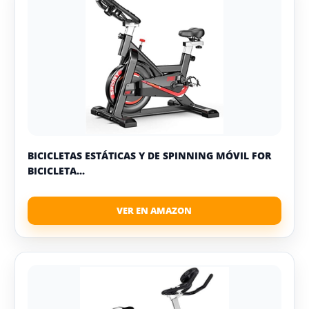
BICICLETAS ESTÁTICAS Y DE SPINNING MÓVIL FOR
BICICLETA...