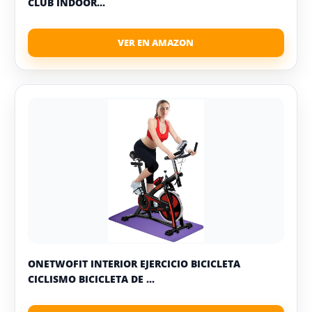
CLUB INDOOR...
ONETWOFIT INTERIOR EJERCICIO BICICLETA
CICLISMO BICICLETA DE ...