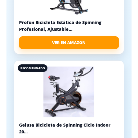
Profun Bicicleta Estática de Spinning
Profesional, Ajustable...
VER EN AMAZON
RECOMENDADO
Gelusa Bicicleta de Spinning Ciclo Indoor
20...