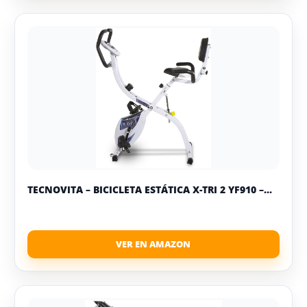
TECNOVITA – BICICLETA ESTÁTICA X-TRI 2 YF910 –...