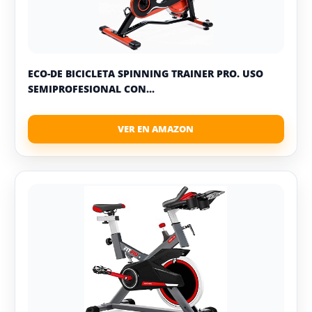
ECO-DE BICICLETA SPINNING TRAINER PRO. USO
SEMIPROFESIONAL CON...