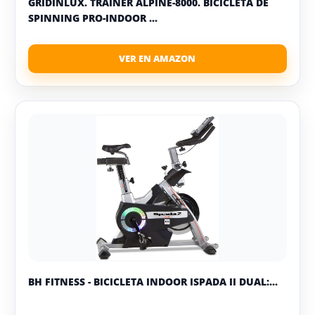
GRIDINLUX. TRAINER ALPINE-8000. BICICLETA DE
SPINNING PRO-INDOOR ...
BH FITNESS - BICICLETA INDOOR ISPADA II DUAL:...