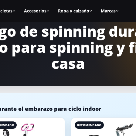
icletas
Accesorios
Ropa y calzado
Marcas
go de spinning dur
as
Todos los accesorios
Zapatillas spinning
BH Fitness
 para spinning y f
nal
Calas
Zapatillas mujer
Cecotec
s
Sillines
Zapatillas hombre
Fitfiu
casa
ca
Alfombrillas
Mejores zapatillas
Salter
Accesorios manillar
Calas para zapatillas
Diadora
asa
Accesorios para la bici
Cómo elegir zapatillas
Keiser
icicletas
Equipamiento para casa
Marcas de calzado
Schwinn
rante el embarazo para ciclo indoor
MENDADO
RECOMENDADO