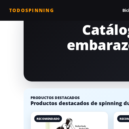
TODOSPINNING
Bic
Catálo
Todas las biciclet
embarazo
Bicicleta profesio
Bicicletas barata
Bicicleta magnéti
Bicicleta estática
Bicicletas para c
PRODUCTOS DESTACADOS
Comparativa de b
Productos destacados de spinning du
RECOMENDADO
RECO