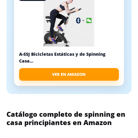
A-SSJ Bicicletas Estáticas y de Spinning
Casa...
VER EN AMAZON
Catálogo completo de spinning en
casa principiantes en Amazon