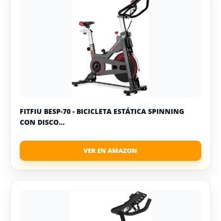
FITFIU BESP-70 - BICICLETA ESTÁTICA SPINNING
CON DISCO...