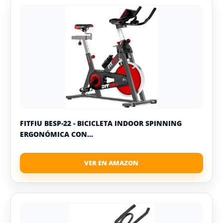
FITFIU BESP-22 - BICICLETA INDOOR SPINNING
ERGONÓMICA CON...