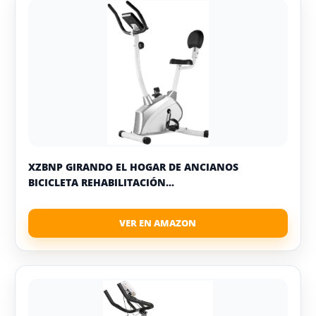
XZBNP GIRANDO EL HOGAR DE ANCIANOS
BICICLETA REHABILITACIÓN...