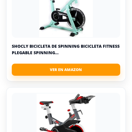
SHOCLY BICICLETA DE SPINNING BICICLETA FITNESS
PLEGABLE SPINNING...