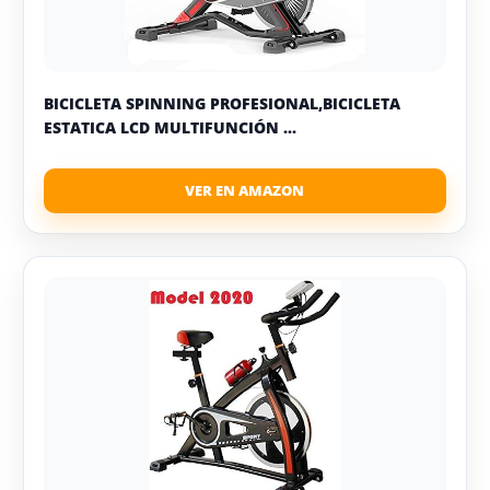
BICICLETA SPINNING PROFESIONAL,BICICLETA
ESTATICA LCD MULTIFUNCIÓN ...