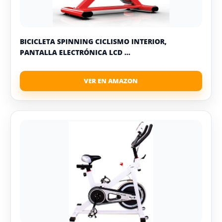
BICICLETA SPINNING CICLISMO INTERIOR,
PANTALLA ELECTRÓNICA LCD ...