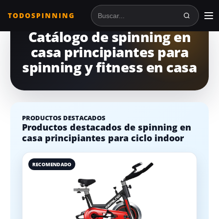
TODOSPINNING
Buscar en TodoSpinning
Catálogo de spinning en
casa principiantes para
spinning y fitness en casa
PRODUCTOS DESTACADOS
Productos destacados de spinning en
casa principiantes para ciclo indoor
RECOMENDADO