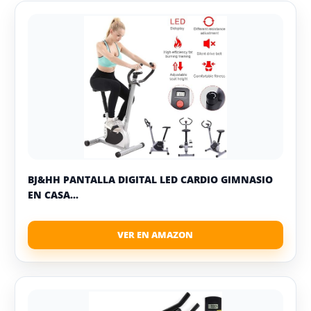
BJ&HH PANTALLA DIGITAL LED CARDIO GIMNASIO
EN CASA...