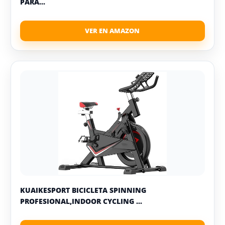
PARA...
KUAIKESPORT BICICLETA SPINNING
PROFESIONAL,INDOOR CYCLING ...