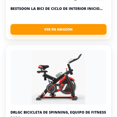
BESTSOON LA BICI DE CICLO DE INTERIOR INICIO...
DRLGC BICICLETA DE SPINNING, EQUIPO DE FITNESS