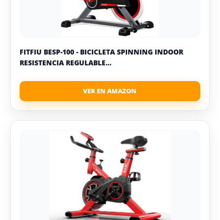
FITFIU BESP-100 - BICICLETA SPINNING INDOOR
RESISTENCIA REGULABLE...