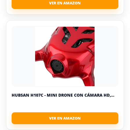
HUBSAN H107C - MINI DRONE CON CÁMARA HD,...