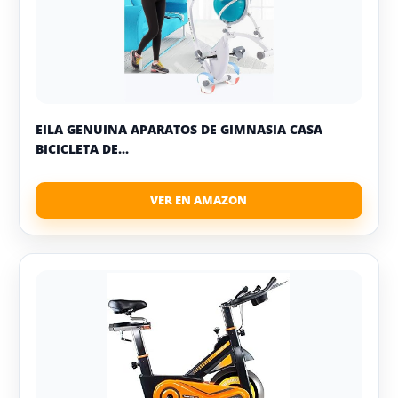
EILA GENUINA APARATOS DE GIMNASIA CASA
BICICLETA DE...