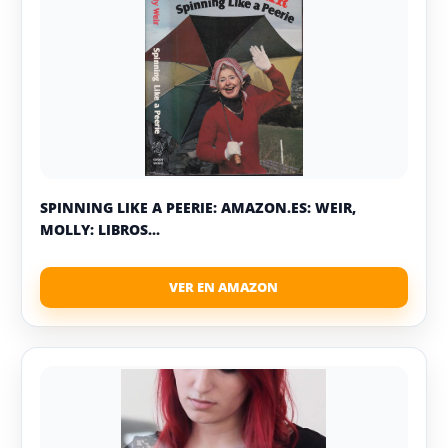
SPINNING LIKE A PEERIE: AMAZON.ES: WEIR,
MOLLY: LIBROS...