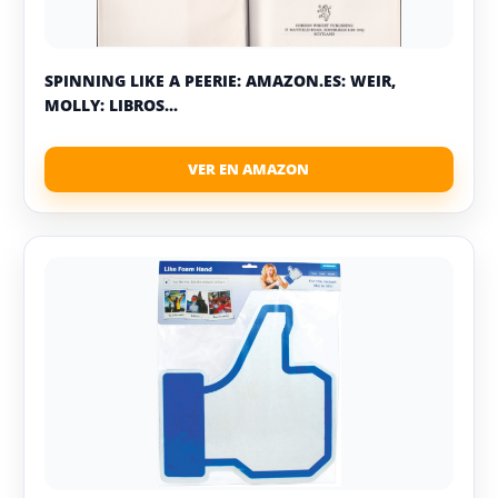
SPINNING LIKE A PEERIE: AMAZON.ES: WEIR,
MOLLY: LIBROS...