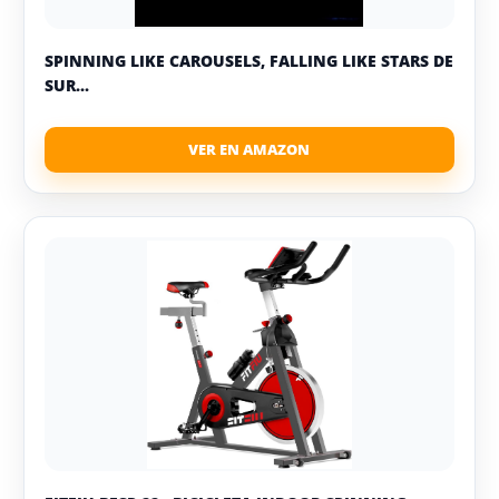
SPINNING LIKE CAROUSELS, FALLING LIKE STARS DE
SUR...