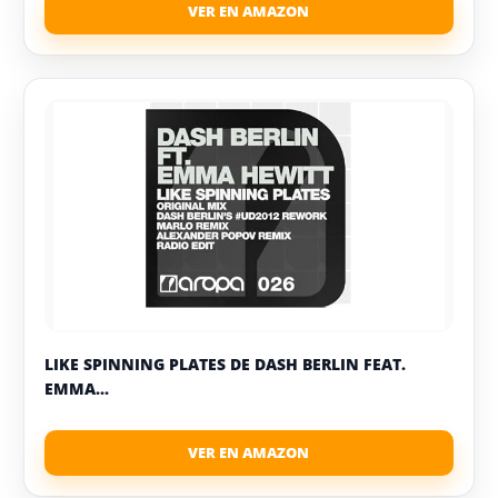
LIKE SPINNING PLATES DE DASH BERLIN FEAT.
EMMA...