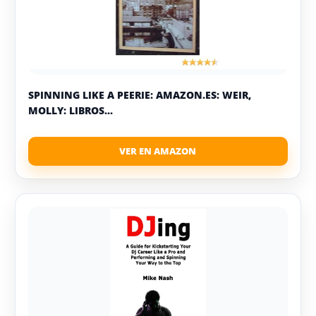
SPINNING LIKE A PEERIE: AMAZON.ES: WEIR,
MOLLY: LIBROS...