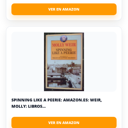
SPINNING LIKE A PEERIE: AMAZON.ES: WEIR,
MOLLY: LIBROS...