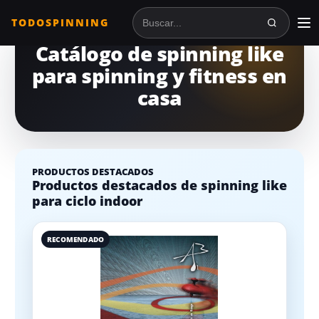
TODOSPINNING
Buscar en TodoSpinning
Catálogo de spinning like
para spinning y fitness en
casa
PRODUCTOS DESTACADOS
Productos destacados de spinning like
para ciclo indoor
RECOMENDADO