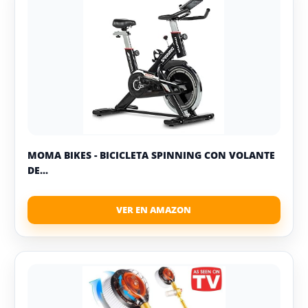
MOMA BIKES - BICICLETA SPINNING CON VOLANTE
DE...