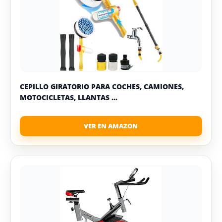
CEPILLO GIRATORIO PARA COCHES, CAMIONES,
MOTOCICLETAS, LLANTAS ...