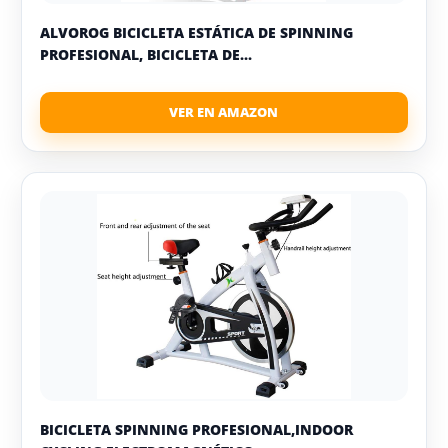
ALVOROG BICICLETA ESTÁTICA DE SPINNING
PROFESIONAL, BICICLETA DE...
BICICLETA SPINNING PROFESIONAL,INDOOR