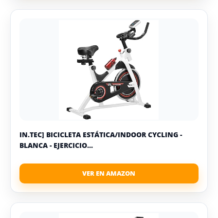
IN.TEC] BICICLETA ESTÁTICA/INDOOR CYCLING -
BLANCA - EJERCICIO...