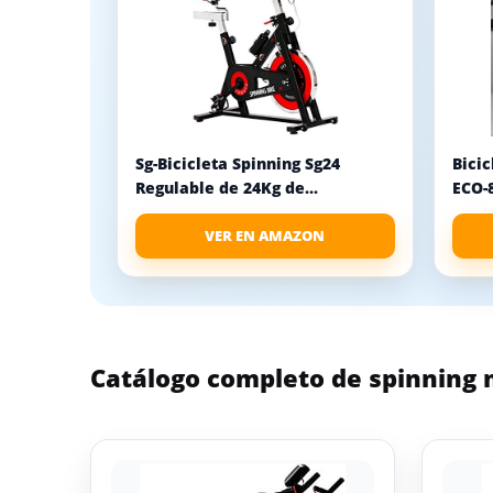
Sg-Bicicleta Spinning Sg24
Bicic
Regulable de 24Kg de...
ECO-8
VER EN AMAZON
Catálogo completo de spinning