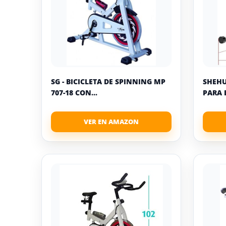
SG - BICICLETA DE SPINNING MP
SHEHU
707-18 CON...
PARA E