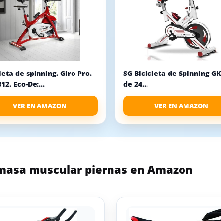
leta de spinning. Giro Pro.
SG Bicicleta de Spinning GK
12. Eco-De:...
de 24...
VER EN AMAZON
VER EN AMAZON
 masa muscular piernas en Amazon