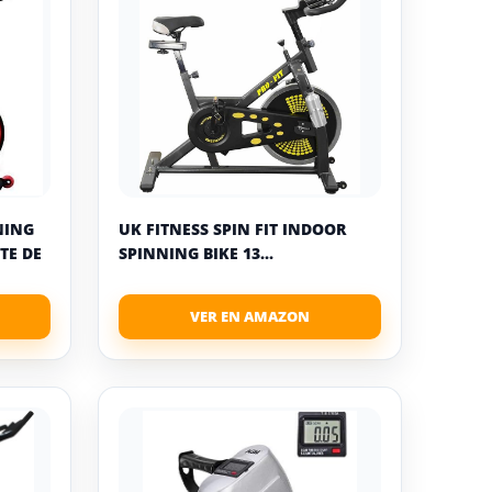
NING
UK FITNESS SPIN FIT INDOOR
TE DE
SPINNING BIKE 13...