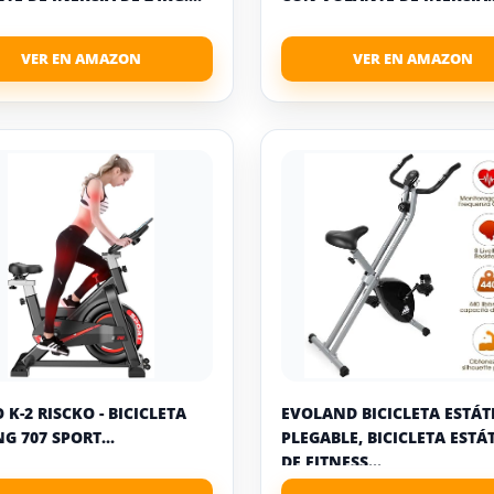
 K-2 RISCKO - BICICLETA
EVOLAND BICICLETA ESTÁT
G 707 SPORT...
PLEGABLE, BICICLETA ESTÁ
DE FITNESS...