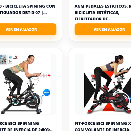
O - BICICLETA SPINING CON
AGM PEDALES ESTATICOS, 
IGUADOR DBT-D-07 |...
BICICLETA ESTÁTICAS,
EJERCITADOR DE...
ORCE BICI SPINNING
FIT-FORCE BICI SPINNING 
E DE INERCIA DE 24KG:...
CON VOLANTE DE INERCIA..