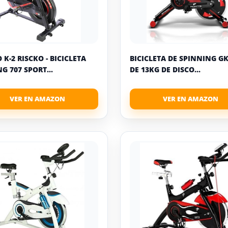
 K-2 RISCKO - BICICLETA
BICICLETA DE SPINNING GK
G 707 SPORT...
DE 13KG DE DISCO...