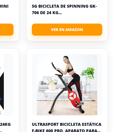
MINI
SG BICICLETA DE SPINNING GK-
706 DE 24 KG...
X24KG
ULTRASPORT BICICLETA ESTÁTICA
.
F-BIKE 600 PRO, APARATO PARA...