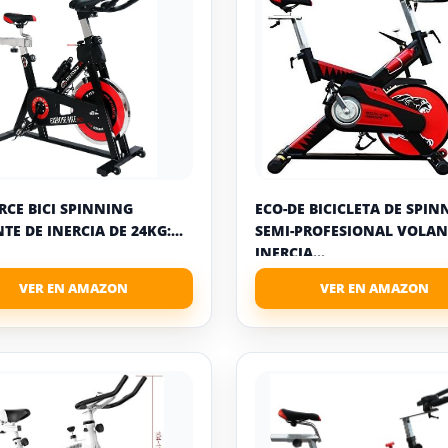
ORCE BICI SPINNING
ECO-DE BICICLETA DE SPIN
E DE INERCIA DE 24KG:...
SEMI-PROFESIONAL VOLAN
INERCIA...