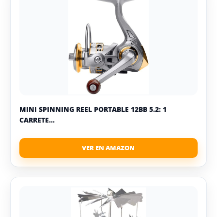
MINI SPINNING REEL PORTABLE 12BB 5.2: 1
CARRETE...