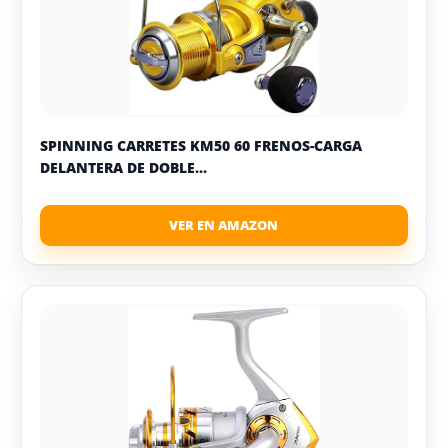
SPINNING CARRETES KM50 60 FRENOS-CARGA
DELANTERA DE DOBLE...