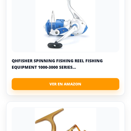
QHFISHER SPINNING FISHING REEL FISHING
EQUIPMENT 1000-3000 SERIES...