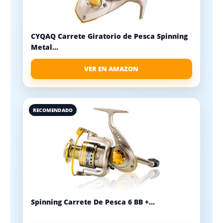
CYQAQ Carrete Giratorio de Pesca Spinning
Metal...
VER EN AMAZON
RECOMENDADO
Spinning Carrete De Pesca 6 BB +...