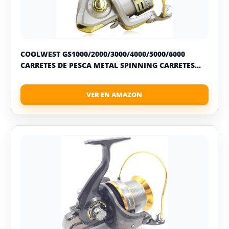
COOLWEST GS1000/2000/3000/4000/5000/6000
CARRETES DE PESCA METAL SPINNING CARRETES...