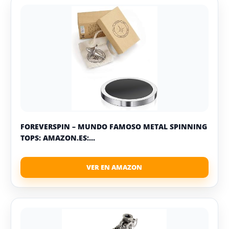
FOREVERSPIN – MUNDO FAMOSO METAL SPINNING
TOPS: AMAZON.ES:...