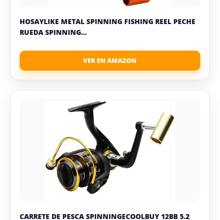
HOSAYLIKE METAL SPINNING FISHING REEL PECHE
RUEDA SPINNING...
CARRETE DE PESCA SPINNINGECOOLBUY 12BB 5.2