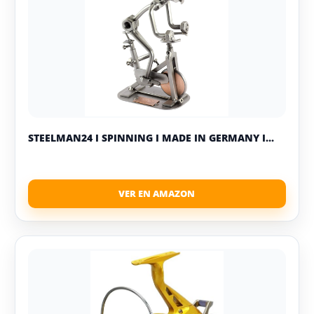
STEELMAN24 I SPINNING I MADE IN GERMANY I...