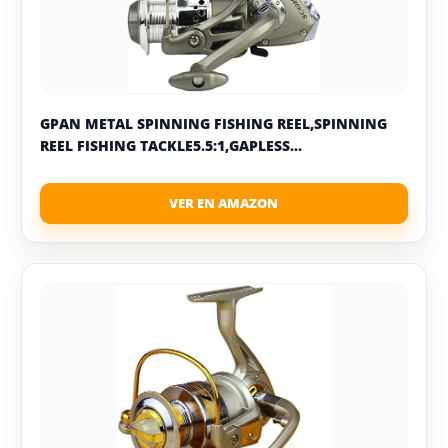
GPAN METAL SPINNING FISHING REEL,SPINNING
REEL FISHING TACKLE5.5:1,GAPLESS...