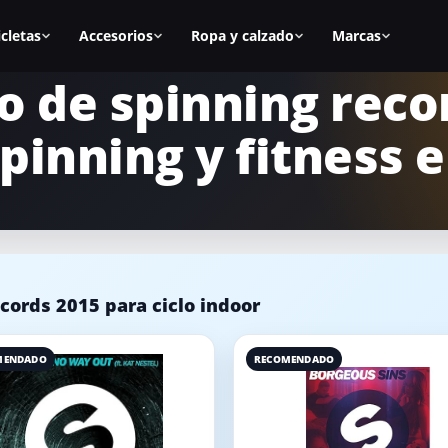
icletas
Accesorios
Ropa y calzado
Marcas
o de spinning reco
as
Todos los accesorios
Zapatillas spinning
BH Fitness
pinning y fitness 
nal
Calas
Zapatillas mujer
Cecotec
s
Sillines
Zapatillas hombre
Fitfiu
ca
Alfombrillas
Mejores zapatillas
Salter
Accesorios manillar
Calas para zapatillas
Diadora
cords 2015 para ciclo indoor
asa
Accesorios para la bici
Cómo elegir zapatillas
Keiser
icicletas
Equipamiento para casa
Marcas de calzado
Schwinn
MENDADO
RECOMENDADO