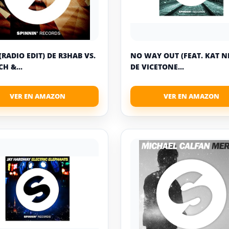
(RADIO EDIT) DE R3HAB VS.
NO WAY OUT (FEAT. KAT N
H &...
DE VICETONE...