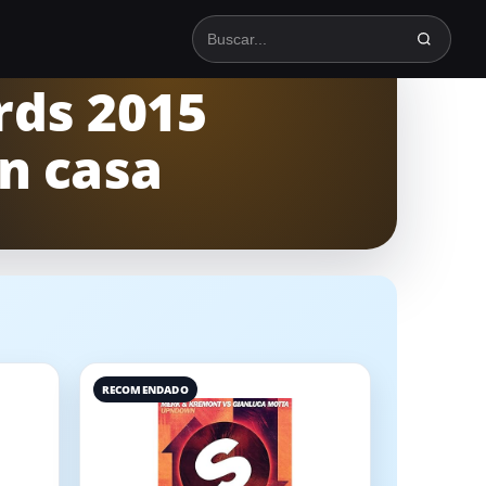
Buscar en TodoSpinning
rds 2015
en casa
RECOMENDADO