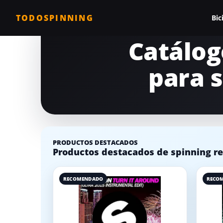
TODOSPINNING
Bic
Catálog
Todas las biciclet
para s
Bicicleta profesio
Bicicletas barata
Bicicleta magnéti
Bicicleta estática
PRODUCTOS DESTACADOS
Productos destacados de spinning re
Bicicletas para c
Comparativa de b
RECOMENDADO
RECO