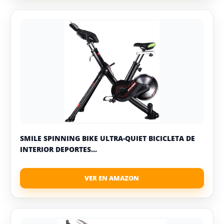
SMILE SPINNING BIKE ULTRA-QUIET BICICLETA DE
INTERIOR DEPORTES...