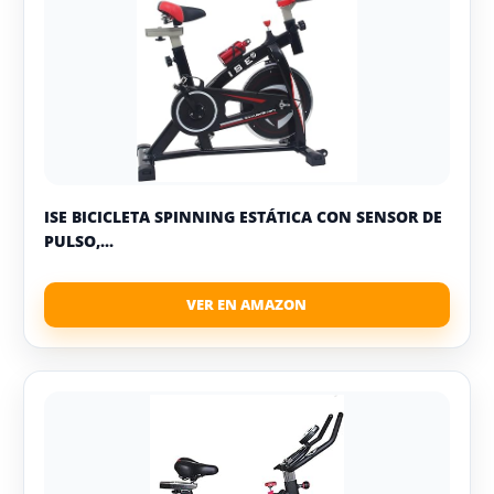
ISE BICICLETA SPINNING ESTÁTICA CON SENSOR DE
PULSO,...