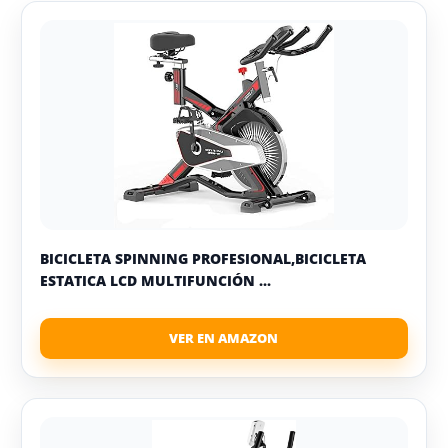
BICICLETA SPINNING PROFESIONAL,BICICLETA
ESTATICA LCD MULTIFUNCIÓN ...