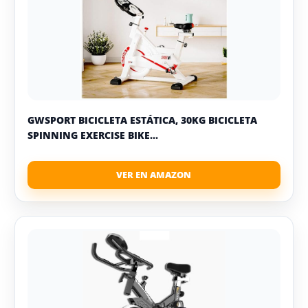
GWSPORT BICICLETA ESTÁTICA, 30KG BICICLETA
SPINNING EXERCISE BIKE...