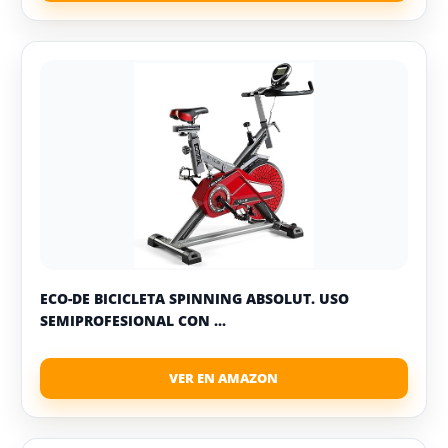
ECO-DE BICICLETA SPINNING ABSOLUT. USO
SEMIPROFESIONAL CON ...