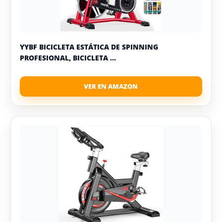
YYBF BICICLETA ESTÁTICA DE SPINNING
PROFESIONAL, BICICLETA ...