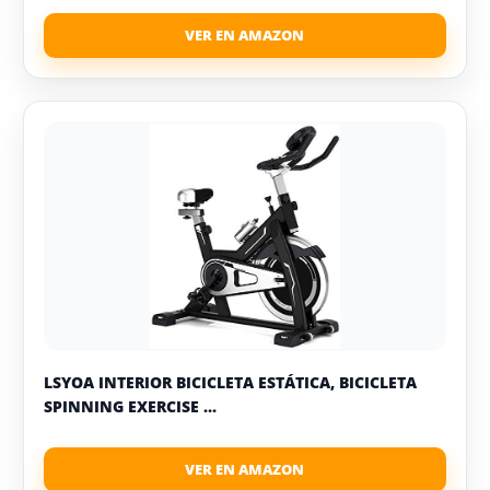
LSYOA INTERIOR BICICLETA ESTÁTICA, BICICLETA
SPINNING EXERCISE ...