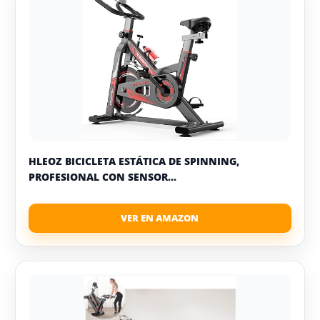
HLEOZ BICICLETA ESTÁTICA DE SPINNING,
PROFESIONAL CON SENSOR...