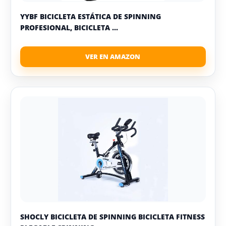
YYBF BICICLETA ESTÁTICA DE SPINNING
PROFESIONAL, BICICLETA ...
SHOCLY BICICLETA DE SPINNING BICICLETA FITNESS