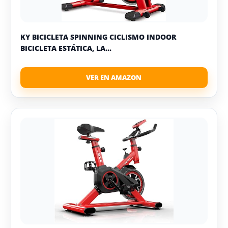
KY BICICLETA SPINNING CICLISMO INDOOR
BICICLETA ESTÁTICA, LA...