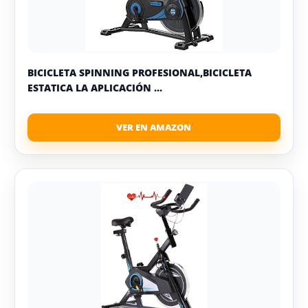
BICICLETA SPINNING PROFESIONAL,BICICLETA
ESTATICA LA APLICACIÓN ...