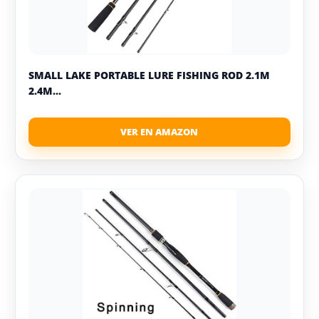
SMALL LAKE PORTABLE LURE FISHING ROD 2.1M
2.4M...