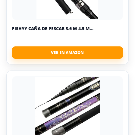
FISHYY CAÑA DE PESCAR 3.6 M 4.5 M...