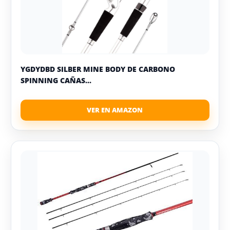
YGDYDBD SILBER MINE BODY DE CARBONO
SPINNING CAÑAS...