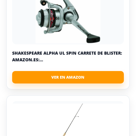
SHAKESPEARE ALPHA UL SPIN CARRETE DE BLISTER:
AMAZON.ES:...