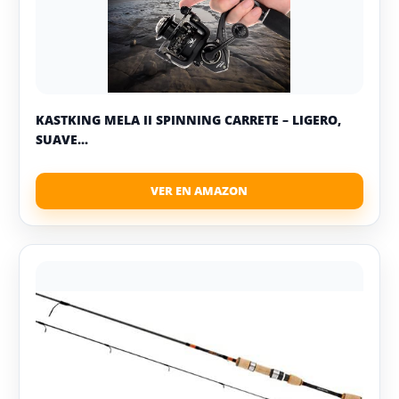
KASTKING MELA II SPINNING CARRETE – LIGERO,
SUAVE...