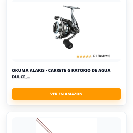
OKUMA ALARIS - CARRETE GIRATORIO DE AGUA
DULCE,...