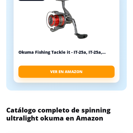
Okuma Fishing Tackle it - IT-25a, IT-25a,...
VER EN AMAZON
Catálogo completo de spinning
ultralight okuma en Amazon