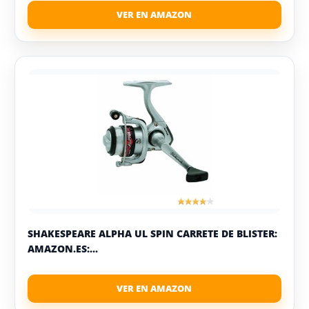
SHAKESPEARE ALPHA UL SPIN CARRETE DE BLISTER:
AMAZON.ES:...