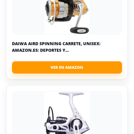
DAIWA AIRD SPINNING CARRETE, UNISEX:
AMAZON.ES: DEPORTES Y...