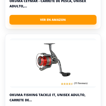
OKUMA CEYMAR - CARRETE DE PESCA, UNISEX
ADULTO,...
OKUMA FISHING TACKLE IT, UNISEX ADULTO,
CARRETE DE...