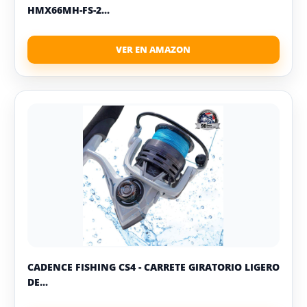
HMX66MH-FS-2...
CADENCE FISHING CS4 - CARRETE GIRATORIO LIGERO
DE...