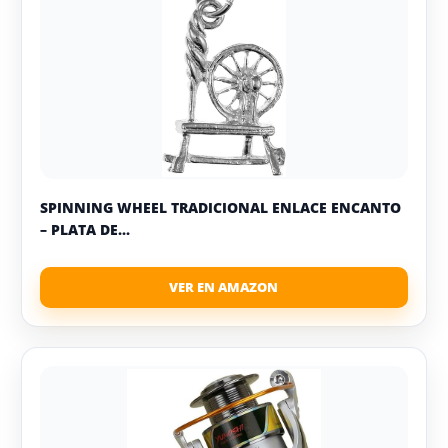
SPINNING WHEEL TRADICIONAL ENLACE ENCANTO
– PLATA DE...