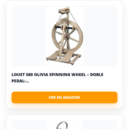
LOUET S80 OLIVIA SPINNING WHEEL – DOBLE
PEDAL:...