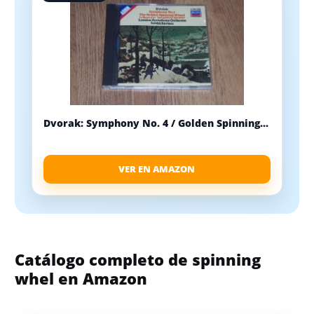
Dvorak: Symphony No. 4 / Golden Spinning...
VER EN AMAZON
Catálogo completo de spinning
whel en Amazon