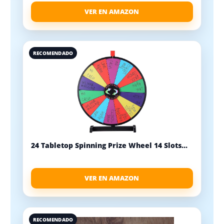
VER EN AMAZON
RECOMENDADO
24 Tabletop Spinning Prize Wheel 14 Slots...
VER EN AMAZON
RECOMENDADO