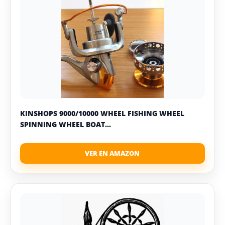
KINSHOPS 9000/10000 WHEEL FISHING WHEEL
SPINNING WHEEL BOAT...