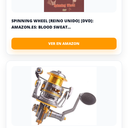
SPINNING WHEEL [REINO UNIDO] [DVD]:
AMAZON.ES: BLOOD SWEAT...