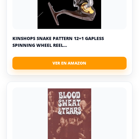
KINSHOPS SNAKE PATTERN 12+1 GAPLESS
SPINNING WHEEL REEL...