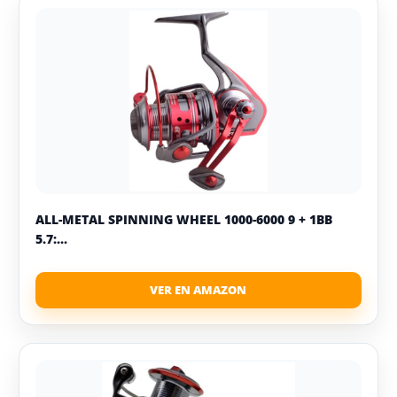
ALL-METAL SPINNING WHEEL 1000-6000 9 + 1BB
5.7:...