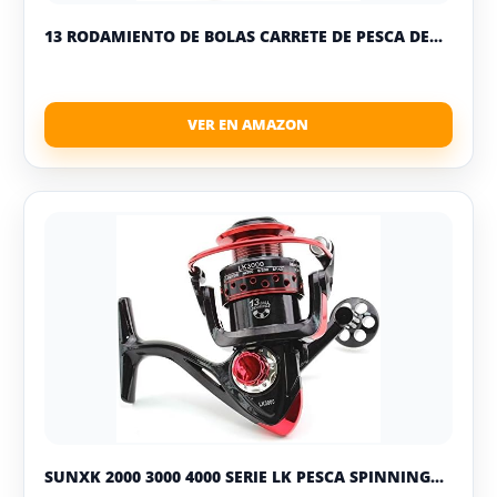
13 RODAMIENTO DE BOLAS CARRETE DE PESCA DE...
SUNXK 2000 3000 4000 SERIE LK PESCA SPINNING...