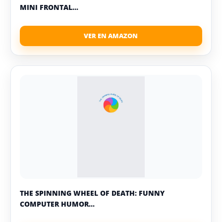
MINI FRONTAL...
THE SPINNING WHEEL OF DEATH: FUNNY
COMPUTER HUMOR...