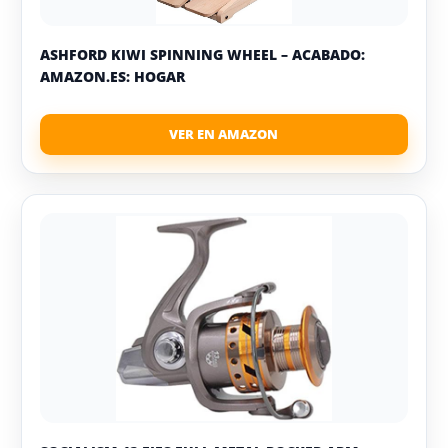
ASHFORD KIWI SPINNING WHEEL – ACABADO:
AMAZON.ES: HOGAR