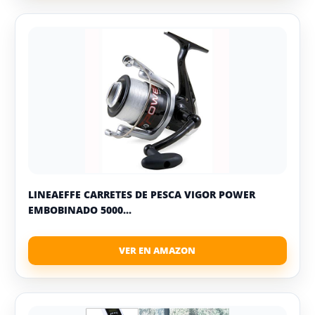
LINEAEFFE CARRETES DE PESCA VIGOR POWER
EMBOBINADO 5000...