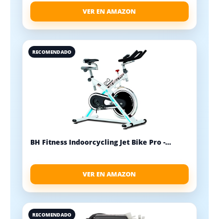
VER EN AMAZON
RECOMENDADO
BH Fitness Indoorcycling Jet Bike Pro -...
VER EN AMAZON
RECOMENDADO