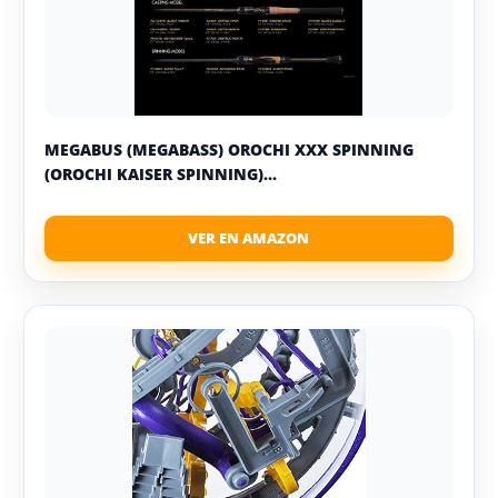
MEGABUS (MEGABASS) OROCHI XXX SPINNING
(OROCHI KAISER SPINNING)...