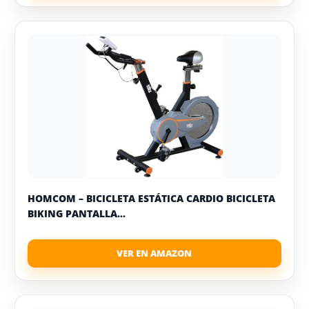
HOMCOM – BICICLETA ESTÁTICA CARDIO BICICLETA
BIKING PANTALLA...