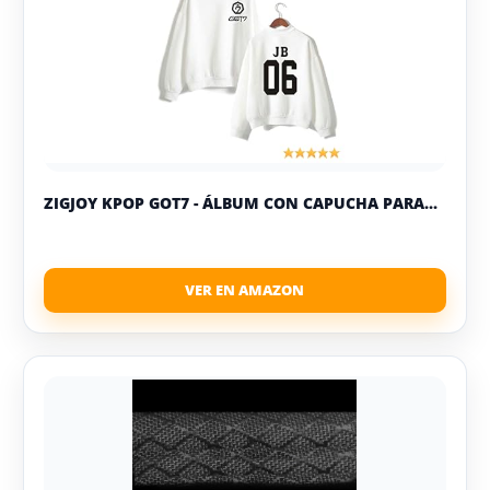
ZIGJOY KPOP GOT7 - ÁLBUM CON CAPUCHA PARA...