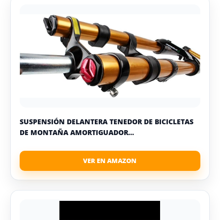
SUSPENSIÓN DELANTERA TENEDOR DE BICICLETAS
DE MONTAÑA AMORTIGUADOR...