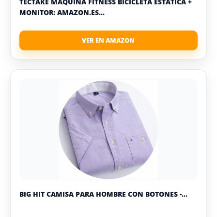
TECTAKE MAQUINA FITNESS BICICLETA ESTATICA +
MONITOR: AMAZON.ES...
BIG HIT CAMISA PARA HOMBRE CON BOTONES -...