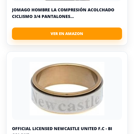
JOMAGO HOMBRE LA COMPRESIÓN ACOLCHADO
CICLISMO 3/4 PANTALONES...
OFFICIAL LICENSED NEWCASTLE UNITED F.C - BI