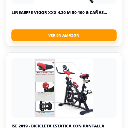
LINEAEFFE VIGOR XXX 4.20 M 50-100 G CAÑAS...
ISE 2019 - BICICLETA ESTÁTICA CON PANTALLA