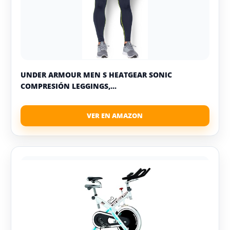
UNDER ARMOUR MEN S HEATGEAR SONIC
COMPRESIÓN LEGGINGS,...