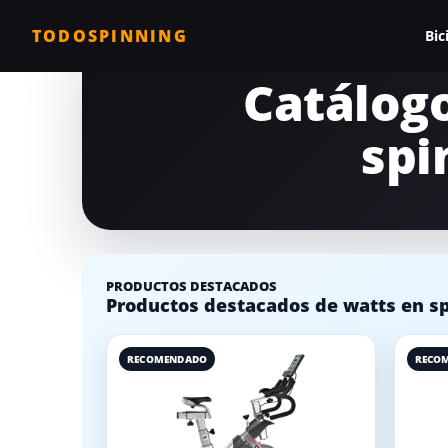
TODOSPINNING
Bic
Catálogo
Todas las biciclet
spi
Bicicleta profesio
Bicicletas barata
Bicicleta magnéti
Bicicleta estática
PRODUCTOS DESTACADOS
Productos destacados de watts en sp
Bicicletas para c
Comparativa de b
RECOMENDADO
RECO