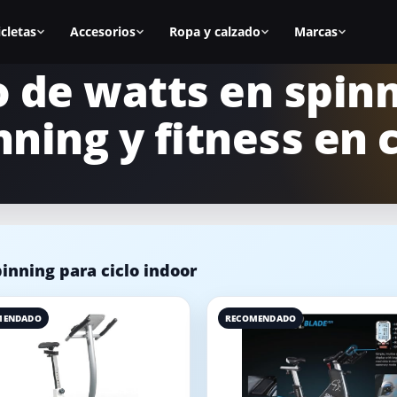
icletas
Accesorios
Ropa y calzado
Marcas
 de watts en spin
as
Todos los accesorios
Zapatillas spinning
BH Fitness
nning y fitness en 
nal
Calas
Zapatillas mujer
Cecotec
s
Sillines
Zapatillas hombre
Fitfiu
ca
Alfombrillas
Mejores zapatillas
Salter
Accesorios manillar
Calas para zapatillas
Diadora
inning para ciclo indoor
asa
Accesorios para la bici
Cómo elegir zapatillas
Keiser
icicletas
Equipamiento para casa
Marcas de calzado
Schwinn
MENDADO
RECOMENDADO