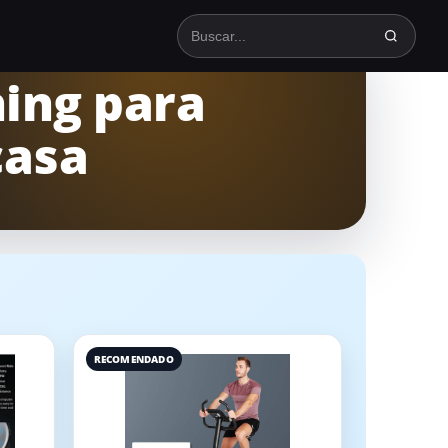
Buscar en TodoSpinning
ning para
casa
RECOMENDADO