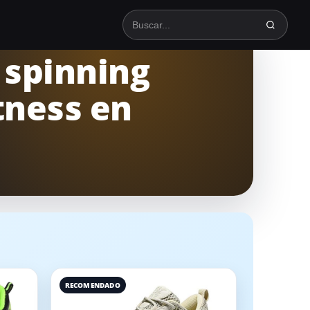
Buscar en TodoSpinning
 spinning
tness en
RECOMENDADO