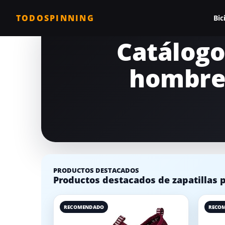
TODOSPINNING
Bic
Catálogo
Todas las biciclet
hombre 
Bicicleta profesio
Bicicletas barata
Bicicleta magnéti
Bicicleta estática
Bicicletas para c
PRODUCTOS DESTACADOS
Comparativa de b
Productos destacados de zapatillas 
RECOMENDADO
RECO