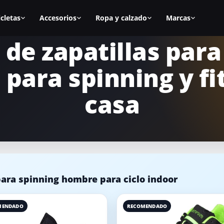
icletas
Accesorios
Ropa y calzado
Marcas
 de zapatillas para
as
Todos los accesorios
Zapatillas spinning
BH Fitness
para spinning y fi
nal
Calas
Zapatillas mujer
Cecotec
s
Sillines
Zapatillas hombre
Fitfiu
casa
ca
Alfombrillas
Mejores zapatillas
Salter
Accesorios manillar
Calas para zapatillas
Diadora
asa
Accesorios para la bici
Cómo elegir zapatillas
Keiser
icicletas
Equipamiento para casa
Marcas de calzado
Schwinn
para spinning hombre para ciclo indoor
MENDADO
RECOMENDADO